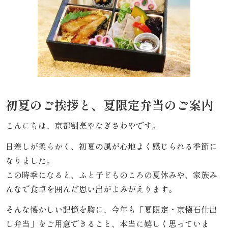
わ
や
HOME
寿
司・
初夏のご挨拶と、夏限定弁当のご案内
盛
こんにちは、京都割烹やなぎさわやです。
り
日差しが柔らかく、初夏の風が心地よく感じられる季節に
なりました。
合
この時季になると、ふと子どものころの夏休みや、家族み
わ
んなで食卓を囲んだ思い出がよみがえります。
せ
そんな懐かしい記憶を胸に、今年も「夏限定・京懐石仕出
し弁当」をご用意できること、本当に嬉しく思っていま