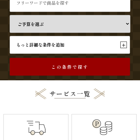
す
み
よ
+
もっと詳細な条件を追加
し
《う
この条件で探す
な
ぎ
サービス一覧
と
和
食》
シ