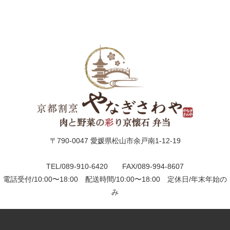
議・
研
修
法
事・
四
〒790-0047 愛媛県松山市余戸南1-12-19
十
TEL/089-910-6420 FAX/089-994-8607
九
電話受付/10:00〜18:00 配送時間/10:00〜18:00 定休日/年末年始の
み
日
お