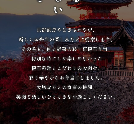
か
ら
選
京都割烹やなぎさわやが、
ぶ
新しいお弁当の楽しみ方をご提案します。
その名も、肉と野菜の彩り京懐石弁当。
家
特別な時にしか楽しめなかった
族
懐石料理とこだわりのお肉を、
彩り華やかなお弁当にしました。
の
大切な方との食事の時間、
集
笑顔で楽しいひとときをお過ごしください。
ま
り
会