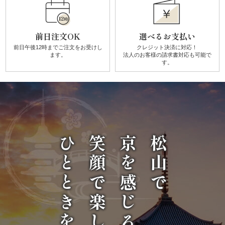
唐
揚
前日注文OK
選べるお支払い
前日午後12時までご注文を
お受けし
クレジット決済に対応！
げ》
ます。
法人のお客様の請求書対応も可能で
す。
シ
リ
ー
ズ
ひとときを
笑顔で楽しい
京を感じる
松山で
シ
ー
ン