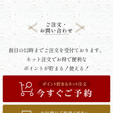
《京
懐
ご注文・
石》
お問い合わせ
シ
リ
前日の12時までご注文を受付ております。
ー
ネット注文でお得で便利な
ズ
ポイントが貯まる！使える！
ま
つ
り
《肉