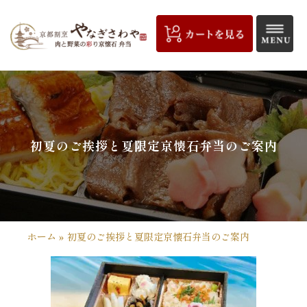
コ
ン
テ
ン
ツ
京
へ
都
ス
キ
割
初夏のご挨拶と夏限定京懐石弁当のご案内
ッ
プ
烹
や
な
ホーム
»
初夏のご挨拶と夏限定京懐石弁当のご案内
ぎ
さ