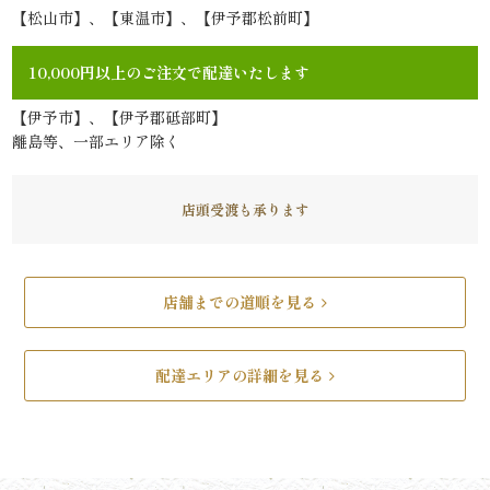
【松山市】、【東温市】、【伊予郡松前町】
リ
10,000円以上のご注文で配達いたします
ー
【伊予市】、【伊予郡砥部町】
ズ
離島等、一部エリア除く
で
店頭受渡も承ります
選
ぶ
店舗までの道順を見る
た
け
配達エリアの詳細を見る
ひ
さ