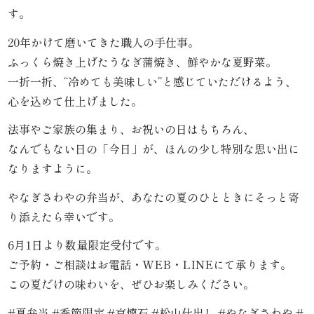
こ
す。
だ
20年かけて磨いてきた職人の手仕事。
ふっくら焼き上げたうなぎ蒲焼き、鮮やかな夏野菜。
わ
一折一折、“冷めても美味しい”と感じていただけるよう、
り
心を込めて仕上げました。
法事やご家族の集まり、お祝いの日はもちろん、
お
なんでもない日の「今日」が、ほんの少し特別な思い出に
届
なりますように。
け
やなぎさわやの弁当が、あなたの夏のひとときにそっと寄
り添えたら幸いです。
ガ
6月1日より数量限定受付です。
イ
ご予約・ご相談はお電話・WEB・LINEにて承ります。
ド
この夏だけの味わいを、ぜひお楽しみください。
#夏弁当 #季節限定 #京懐石 #松山仕出し #やなぎさわや #
商