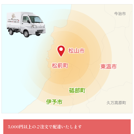
ら
せ
ス
タ
ッ
フ
ブ
ロ
グ
5,000円以上のご注文で配達いたします
シ