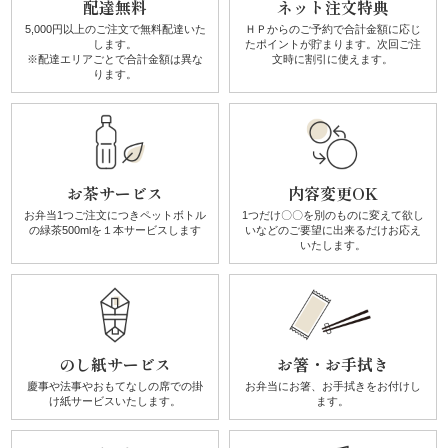
配達無料
ネット注文特典
5,000円以上のご注文で無料配達
いた
ＨＰからのご予約で合計金額に
応じ
リ
します。
たポイントが貯まります。
次回ご注
※配達エリアごとで
合計金額は異な
文時に割引に使えます。
ー
ります。
ズ
か
お茶サービス
内容変更OK
ん
お弁当1つご注文につき
ペットボトル
1つだけ〇〇を別のものに
変えて欲し
の
緑茶500mlを１本サービスします
いなどのご要望に
出来るだけお応え
いたします。
す
け
《揚
のし紙サービス
お箸・お手拭き
げ
慶事や法事やおもてなしの席での
掛
お弁当にお箸、お手拭きを
お付けし
け紙サービスいたします。
ます。
物・