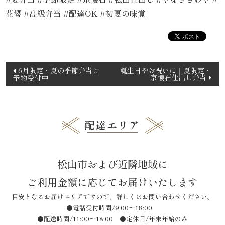
花響 #高級弁当 #配達OK #初夏の味覚
品
一
覧
投
6月限定・夏の季節弁当ご
誕生日やお祝いに｜夏限定・
京懐石仕出し弁当
予約受付中
稿
お
ナ
ビ
客
ゲ
配達エリア
様
ー
シ
の
松山市および近隣地域に
ョ
声
ン
ご利用金額に応じてお届けいたします
目安となるお届けエリアですので、詳しくはお問い合わせください。
お
●電話受付時間/9:00〜18:00
●配送時間/11:00〜18:00 ●定休日/年末年始のみ
知