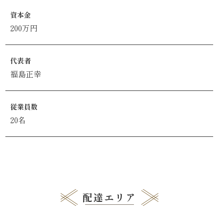
こ
資本金
だ
200万円
わ
代表者
り
福島正幸
お
従業員数
届
20名
け
ガ
イ
ド
配達エリア
商