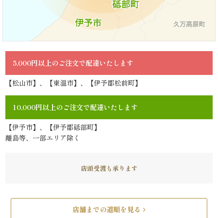
ら
せ
5,000円以上のご注文で配達いたします
ス
【松山市】、【東温市】、【伊予郡松前町】
タ
ッ
10,000円以上のご注文で配達いたします
フ
【伊予市】、【伊予郡砥部町】
離島等、一部エリア除く
ブ
ロ
店頭受渡も承ります
グ
店舗までの道順を見る
シ