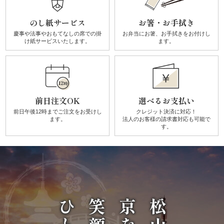
リ
のし紙サービス
お箸・お手拭き
慶事や法事やおもてなしの席での
掛
お弁当にお箸、お手拭きを
お付けし
ー
け紙サービスいたします。
ます。
ズ
か
前日注文OK
選べるお支払い
ん
前日午後12時までご注文を
お受けし
クレジット決済に対応！
ます。
法人のお客様の請求書対応も可能で
す
す。
け
《揚
げ
物・