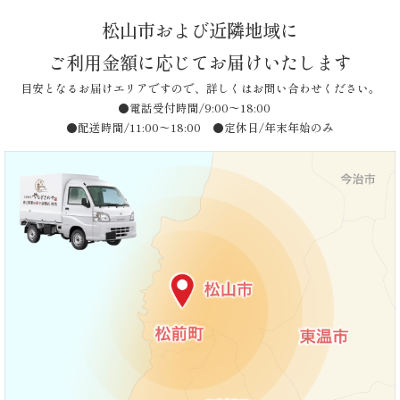
松山市および近隣地域に
品
ご利用金額に応じてお届けいたします
一
目安となるお届けエリアですので、詳しくはお問い合わせください。
●電話受付時間/9:00〜18:00
覧
●配送時間/11:00〜18:00 ●定休日/年末年始のみ
お
客
様
の
声
お
知