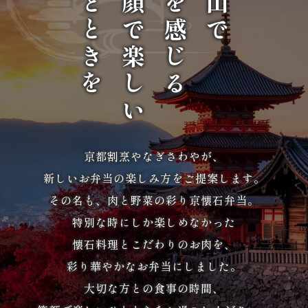
ひとときを
笑顔で楽しい
京を感じる
松山で
唐
揚
げ》
シ
リ
京都割烹やなぎさわやが、
ー
新しいお弁当の楽しみ方をご提案します。
ズ
その名も、肉と野菜の彩り京懐石弁当。
特別な時にしか楽しめなかった
シ
懐石料理とこだわりのお肉を、
ー
彩り華やかなお弁当にしました。
ン
大切な方との食事の時間、