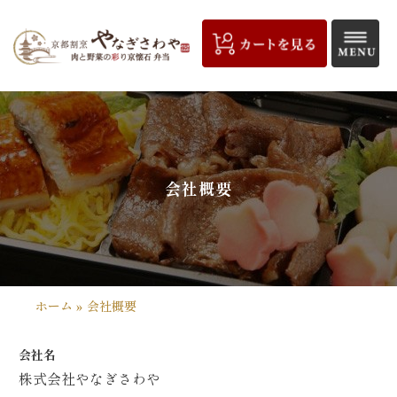
コ
ン
テ
ン
ツ
京
へ
都
ス
キ
割
会社概要
ッ
プ
烹
や
な
ホーム
»
会社概要
ぎ
会社名
さ
株式会社やなぎさわや