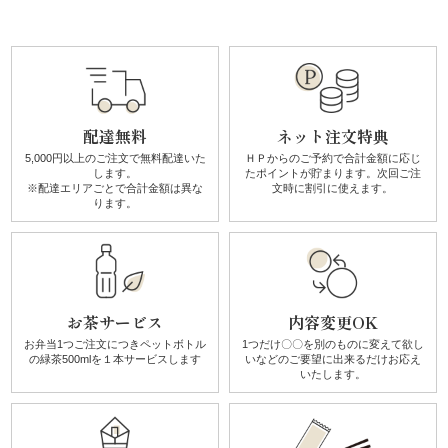
す
み
よ
配達無料
ネット注文特典
し
5,000円以上のご注文で無料配達
いた
ＨＰからのご予約で合計金額に
応じ
します。
たポイントが貯まります。
次回ご注
《う
※配達エリアごとで
合計金額は異な
文時に割引に使えます。
ります。
な
ぎ
と
お茶サービス
内容変更OK
お弁当1つご注文につき
ペットボトル
1つだけ〇〇を別のものに
変えて欲し
和
の
緑茶500mlを１本サービスします
いなどのご要望に
出来るだけお応え
いたします。
食》
シ