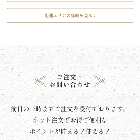
リ
配達エリアの詳細を見る
ー
ズ
で
選
ぶ
ご注文・
お問い合わせ
た
け
前日の12時までご注文を受付ております。
ひ
ネット注文でお得で便利な
ポイントが貯まる！使える！
さ