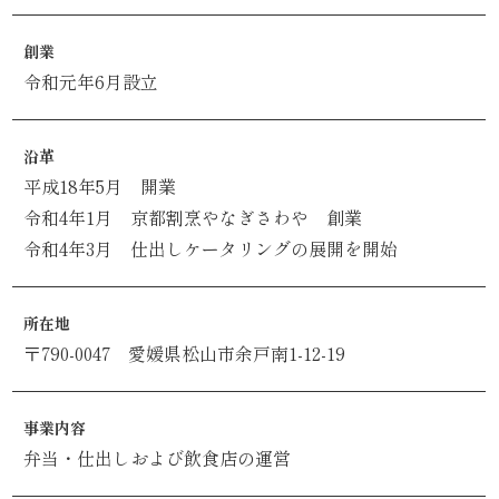
わ
や
創業
令和元年6月設立
HOME
沿革
寿
平成18年5月 開業
司・
令和4年1月 京都割烹やなぎさわや 創業
令和4年3月 仕出しケータリングの展開を開始
盛
り
所在地
〒790-0047 愛媛県松山市余戸南1-12-19
合
わ
事業内容
せ
弁当・仕出しおよび飲食店の運営