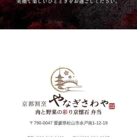
笑顔で楽しいひとときをお過ごしください。
か
ら
選
ぶ
家
族
の
集
ま
り
〒790-0047 愛媛県松山市余戸南1-12-19
会