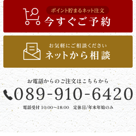
《京
懐
石》
シ
リ
ー
お電話からのご注文はこちらから
ズ
ま
電話受付 10:00〜18:00 定休日/年末年始のみ
つ
り
《肉