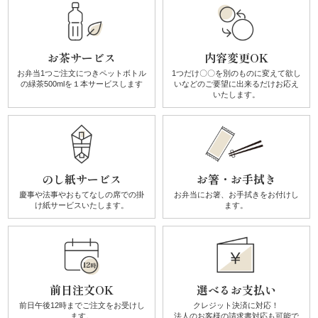
リ
ー
お茶サービス
内容変更OK
お弁当1つご注文につき
ペットボトル
1つだけ〇〇を別のものに
変えて欲し
ズ
の
緑茶500mlを１本サービスします
いなどのご要望に
出来るだけお応え
いたします。
か
ん
のし紙サービス
お箸・お手拭き
す
慶事や法事やおもてなしの席での
掛
お弁当にお箸、お手拭きを
お付けし
け紙サービスいたします。
ます。
け
《揚
げ
前日注文OK
選べるお支払い
物・
前日午後12時までご注文を
お受けし
クレジット決済に対応！
ます。
法人のお客様の請求書対応も可能で