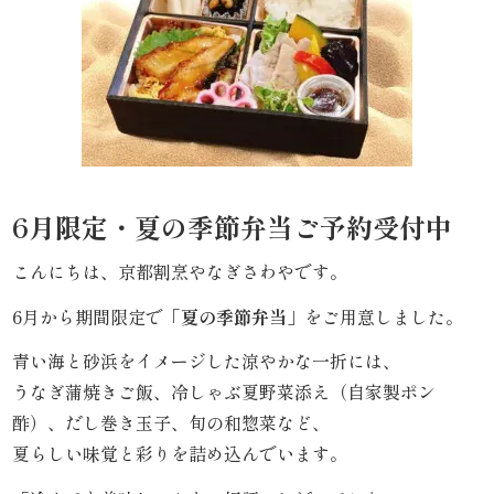
わ
や
HOME
寿
司・
6月限定・夏の季節弁当ご予約受付中
盛
こんにちは、京都割烹やなぎさわやです。
り
6月から期間限定で
「夏の季節弁当」
をご用意しました。
合
青い海と砂浜をイメージした涼やかな一折には、
うなぎ蒲焼きご飯、冷しゃぶ夏野菜添え（自家製ポン
わ
酢）、だし巻き玉子、旬の和惣菜など、
せ
夏らしい味覚と彩りを詰め込んでいます。