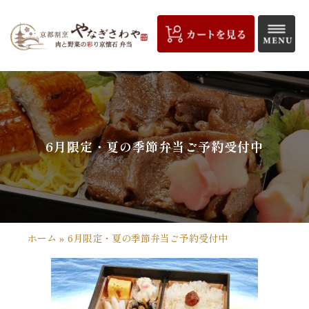
コ
ン
テ
ン
ツ
京
へ
都
ス
キ
割
6月限定・夏の季節弁当ご予約受付中
ッ
プ
烹
や
な
ホーム
»
6月限定・夏の季節弁当ご予約受付中
ぎ
さ