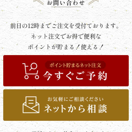
お問い合わせ
《京
懐
前日の12時までご注文を受付ております。
石》
ネット注文でお得で便利な
シ
ポイントが貯まる！使える！
リ
ー
ズ
ま
つ
り
《肉