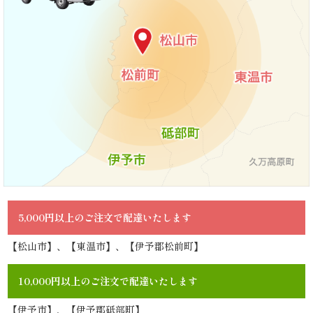
ら
せ
ス
タ
ッ
フ
ブ
5,000円以上のご注文で配達いたします
ロ
【松山市】、【東温市】、【伊予郡松前町】
グ
10,000円以上のご注文で配達いたします
シ
【伊予市】、【伊予郡砥部町】