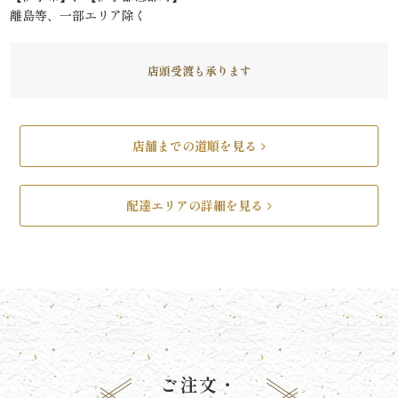
離島等、一部エリア除く
リ
ー
店頭受渡も承ります
ズ
で
店舗までの道順を見る
選
配達エリアの詳細を見る
ぶ
た
け
ひ
さ
ご注文・