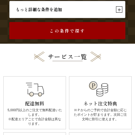
す
+
もっと詳細な条件を追加
み
この条件で探す
よ
し
サービス一覧
《う
な
ぎ
と
配達無料
ネット注文特典
和
5,000円以上のご注文で無料配達
いた
ＨＰからのご予約で合計金額に
応じ
します。
たポイントが貯まります。
次回ご注
食》
※配達エリアごとで
合計金額は異な
文時に割引に使えます。
ります。
シ