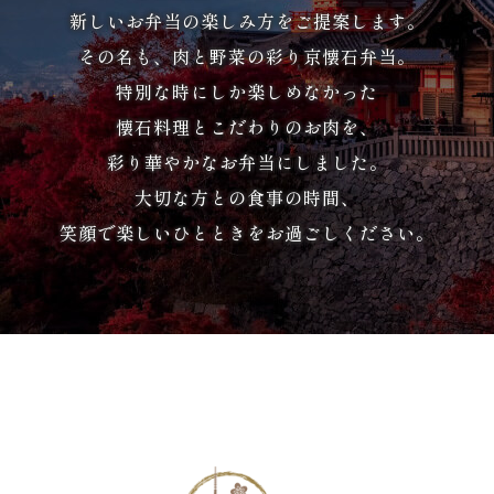
か
新しいお弁当の楽しみ方をご提案します。
ら
その名も、肉と野菜の彩り京懐石弁当。
特別な時にしか楽しめなかった
選
懐石料理とこだわりのお肉を、
ぶ
彩り華やかなお弁当にしました。
大切な方との食事の時間、
家
笑顔で楽しいひとときをお過ごしください。
族
の
集
ま
り
会