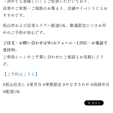
「冷めても美味しい」とご好評いただいており、
こ
法事やご家族・ご親族のお集まり、会議やイベントにもお
だ
すすめです。
わ
松山市および近郊エリアへ配達OK、数量限定につきお早
めのご予約が安心です。
り
ご注文・お問い合わせはWebフォーム・LINE・お電話で
お
受付中。
ご利用シーンやご予算に合わせたご相談もお気軽にどう
届
ぞ。
け
【ご予約はこちら】
ガ
#松山仕出し #夏弁当 #季節限定 #やなぎさわや #高級弁当
イ
#配達OK
ド
商