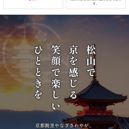
す。
唐
揚
げ》
シ
ひとときを
笑顔で楽しい
京を感じる
松山で
リ
ー
ズ
シ
ー
ン
京都割烹やなぎさわやが、