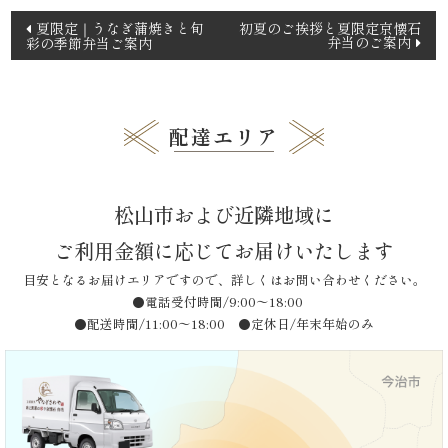
投
夏限定｜うなぎ蒲焼きと旬
初夏のご挨拶と夏限定京懐石
品
弁当のご案内
彩の季節弁当ご案内
稿
ナ
一
ビ
覧
ゲ
配達エリア
ー
お
シ
松山市および近隣地域に
ョ
客
ン
ご利用金額に応じてお届けいたします
様
目安となるお届けエリアですので、詳しくはお問い合わせください。
●電話受付時間/9:00〜18:00
の
●配送時間/11:00〜18:00 ●定休日/年末年始のみ
声
お
知