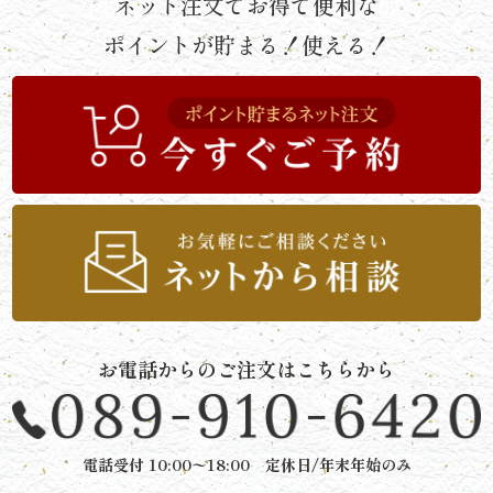
ネット注文でお得で便利な
せ
ポイントが貯まる！使える！
京
懐
石
松
花
堂・
お電話からのご注文はこちらから
二
段
電話受付 10:00〜18:00 定休日/年末年始のみ
弁