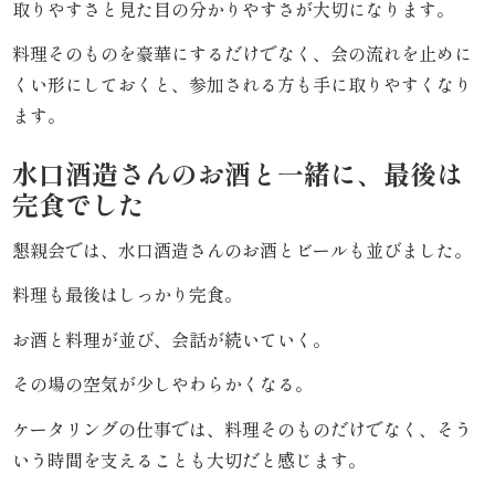
取りやすさと見た目の分かりやすさが大切になります。
唐
料理そのものを豪華にするだけでなく、会の流れを止めに
揚
くい形にしておくと、参加される方も手に取りやすくなり
げ》
ます。
シ
水口酒造さんのお酒と一緒に、最後は
完食でした
リ
懇親会では、水口酒造さんのお酒とビールも並びました。
ー
料理も最後はしっかり完食。
ズ
お酒と料理が並び、会話が続いていく。
シ
その場の空気が少しやわらかくなる。
ー
ケータリングの仕事では、料理そのものだけでなく、そう
ン
いう時間を支えることも大切だと感じます。