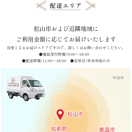
ゲ
配達エリア
ー
祝
シ
い・
ョ
松山市および近隣地域に
ン
顔
ご利用金額に応じてお届けいたします
合
目安となるお届けエリアですので、詳しくはお問い合わせください。
●電話受付時間/9:00〜18:00
わ
●配送時間/11:00〜18:00 ●定休日/年末年始のみ
せ
子
ど
も・
学