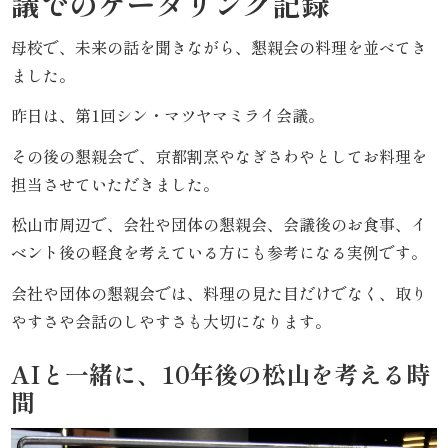
議でのケータリング記録
こ
母校で、未来の話を聞きながら、懇親会の料理を並べてき
だ
ました。
わ
昨日は、第1回シン・マツヤマミライ会議。
り
その後の懇親会で、京都割烹やなぎさわやとしてお料理を
担当させていただきました。
お
松山市周辺で、会社や団体の懇親会、会議後のお食事、イ
届
ベント後の軽食を考えている方にも参考になる実例です。
け
会社や団体の懇親会では、料理の見た目だけでなく、取り
ガ
やすさや会話のしやすさも大切になります。
イ
AIと一緒に、10年後の松山を考える時
間
ド
商