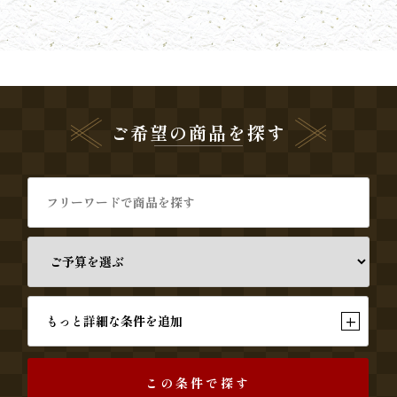
当
季
節・
ご希望の商品を探す
行
事
弁
当
パ
+
もっと詳細な条件を追加
ー
テ
この条件で探す