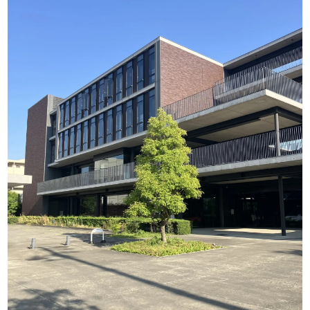
リ
ー
ズ
で
選
ぶ
た
け
ひ
さ