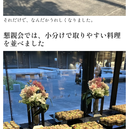
《京
懐
それだけで、なんだかうれしくなりました。
石》
懇親会では、小分けで取りやすい料理
シ
を並べました
リ
ー
ズ
ま
つ
り
《肉