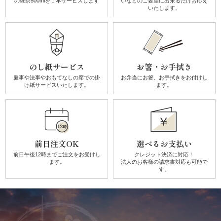
の
緑茶500mlを１本サービスします
いなどのご要望に
出来るだけお応え
ク・
いたします。
サ
イ
ド
のし紙サービス
お箸・お手拭き
慶事や法事やおもてなしの席での
掛
お弁当にお箸、お手拭きを
お付けし
メ
け紙サービスいたします。
ます。
ニ
ュ
前日注文OK
選べるお支払い
ー
前日午後12時までご注文を
お受けし
クレジット決済に対応！
ます。
法人のお客様の請求書対応も可能で
す。
予
算
で