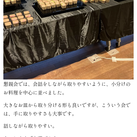
と
ボ
リ
ュ
ー
ム》
懇親会では、会話をしながら取りやすいように、小分けの
シ
お料理を中心に並べました。
リ
大きなお皿から取り分ける形も良いですが、こういう会で
は、手に取りやすさも大事です。
ー
話しながら取りやすい。
ズ