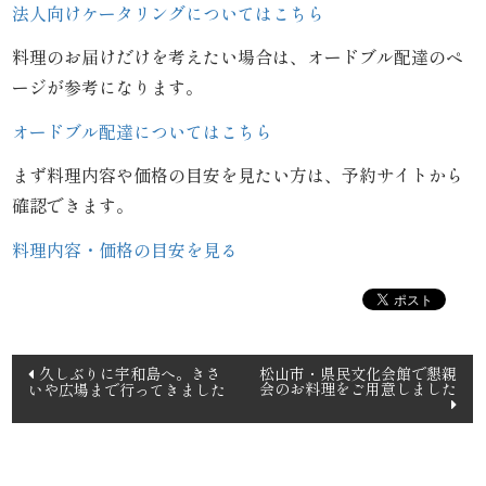
法人向けケータリングについてはこちら
議・
料理のお届けだけを考えたい場合は、オードブル配達のペ
ージが参考になります。
研
オードブル配達についてはこちら
修
まず料理内容や価格の目安を見たい方は、予約サイトから
法
確認できます。
事・
料理内容・価格の目安を見る
四
十
投
九
久しぶりに宇和島へ。きさ
松山市・県民文化会館で懇親
会のお料理をご用意しました
いや広場まで行ってきました
稿
日
ナ
ビ
お