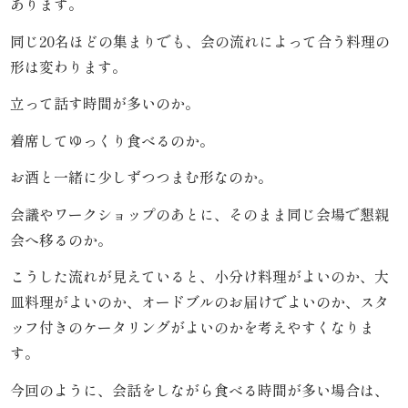
あります。
リ
同じ20名ほどの集まりでも、会の流れによって合う料理の
形は変わります。
ー
立って話す時間が多いのか。
ズ
着席してゆっくり食べるのか。
か
お酒と一緒に少しずつつまむ形なのか。
ん
会議やワークショップのあとに、そのまま同じ会場で懇親
す
会へ移るのか。
け
こうした流れが見えていると、小分け料理がよいのか、大
皿料理がよいのか、オードブルのお届けでよいのか、スタ
《揚
ッフ付きのケータリングがよいのかを考えやすくなりま
げ
す。
物・
今回のように、会話をしながら食べる時間が多い場合は、