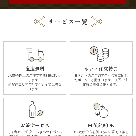
ィ
ー
サービス一覧
オ
ー
ド
配達無料
ネット注文特典
ブ
5,000円以上のご注文で無料配達
いた
ＨＰからのご予約で合計金額に
応じ
します。
たポイントが貯まります。
次回ご注
ル
※配達エリアごとで
合計金額は異な
文時に割引に使えます。
ります。
ド
リ
お茶サービス
内容変更OK
ン
お弁当1つご注文につき
ペットボトル
1つだけ〇〇を別のものに
変えて欲し