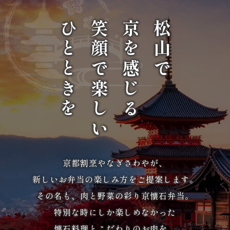
選
ひとときを
笑顔で楽しい
京を感じる
松山で
ぶ
1,000
～
1,999
円
2,000
京都割烹やなぎさわやが、
新しいお弁当の楽しみ方をご提案します。
～
その名も、肉と野菜の彩り京懐石弁当。
2,999
特別な時にしか楽しめなかった
円
懐石料理とこだわりのお肉を、