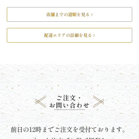
種
店舗までの道順を見る
類
で
配達エリアの詳細を見る
選
ぶ
寿
司・
ご注文・
盛
お問い合わせ
り
合
前日の12時までご注文を受付ております。
わ