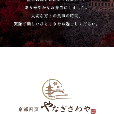
彩り華やかなお弁当にしました。
3,000
大切な方との食事の時間、
～
笑顔で楽しいひとときをお過ごしください。
3,999
円
4,000
円
～
人
気
ラ