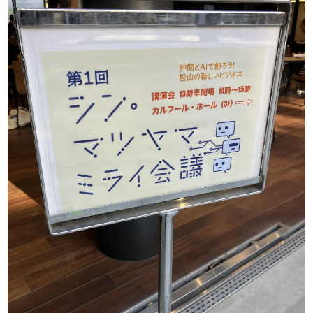
品
一
覧
お
客
様
の
声
お
知