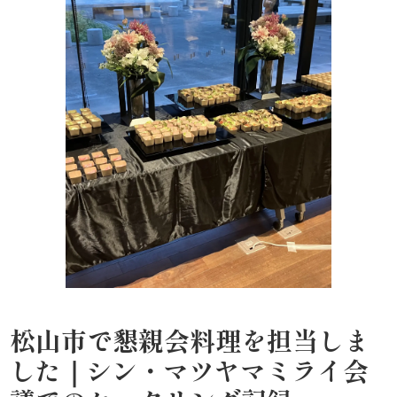
わ
や
HOME
寿
司・
盛
り
合
わ
松山市で懇親会料理を担当しま
せ
した｜シン・マツヤマミライ会