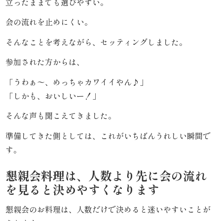
立ったままでも選びやすい。
す
会の流れを止めにくい。
み
そんなことを考えながら、セッティングしました。
よ
参加された方からは、
し
「うわぁ〜、めっちゃカワイイやん♪」
《う
「しかも、おいしいー！」
な
そんな声も聞こえてきました。
準備してきた側としては、これがいちばんうれしい瞬間で
ぎ
す。
と
懇親会料理は、人数より先に会の流れ
和
を見ると決めやすくなります
食》
懇親会のお料理は、人数だけで決めると迷いやすいことが
シ