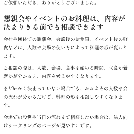
か
ご依頼いただき、ありがとうございました。
ら
懇親会やイベントのお料理は、内容が
決まりきる前でも相談できます
選
会社や団体での懇親会、会議後のお食事、イベント後の軽
ぶ
食などは、人数や会場の使い方によって料理の形が変わり
家
ます。
族
ご相談の際は、人数、会場、食事を始める時間、立食か着
席かが分かると、内容を考えやすくなります。
の
まだ細かく決まっていない場合でも、おおよその人数や会
集
の流れが分かるだけで、料理の形を相談しやすくなりま
す。
ま
会場での設営や当日の流れまで相談したい場合は、法人向
り
けケータリングのページが見やすいです。
会