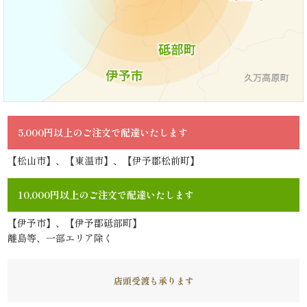
生
パ
ー
テ
5,000円以上のご注文で配達いたします
ィ
【松山市】、【東温市】、【伊予郡松前町】
ー・
イ
10,000円以上のご注文で配達いたします
ベ
【伊予市】、【伊予郡砥部町】
離島等、一部エリア除く
ン
ト
店頭受渡も承ります