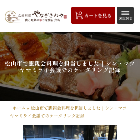
コ
ン
テ
ン
ツ
京
へ
都
ス
キ
割
松山市で懇親会料理を担当しました｜シン・マツ
ッ
ヤマミライ会議でのケータリング記録
プ
烹
や
な
ホーム
»
松山市で懇親会料理を担当しました｜シン・マツ
ぎ
ヤマミライ会議でのケータリング記録
さ