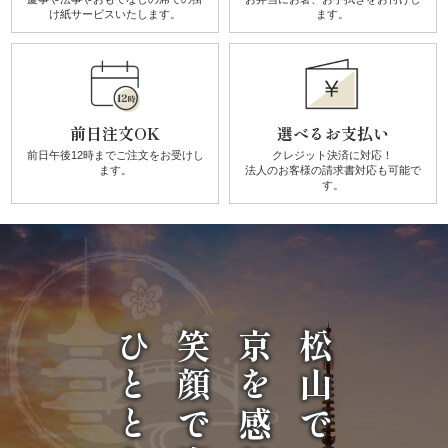
け紙サービスいたします。
ます。
せ
京
懐
前日注文OK
選べるお支払い
前日午後12時までご注文を
お受けし
クレジット決済に対応！
石
ます。
法人のお客様の請求書対応も可能で
す。
松
花
堂・
ひとときを
笑顔で楽しい
京を感じる
松山で
二
段
弁