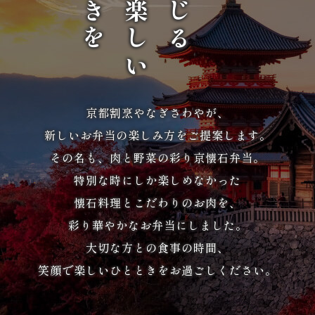
当
季
節・
京都割烹やなぎさわやが、
行
新しいお弁当の楽しみ方をご提案します。
事
その名も、肉と野菜の彩り京懐石弁当。
弁
特別な時にしか楽しめなかった
懐石料理とこだわりのお肉を、
当
彩り華やかなお弁当にしました。
パ
大切な方との食事の時間、
笑顔で楽しいひとときをお過ごしください。
ー
テ