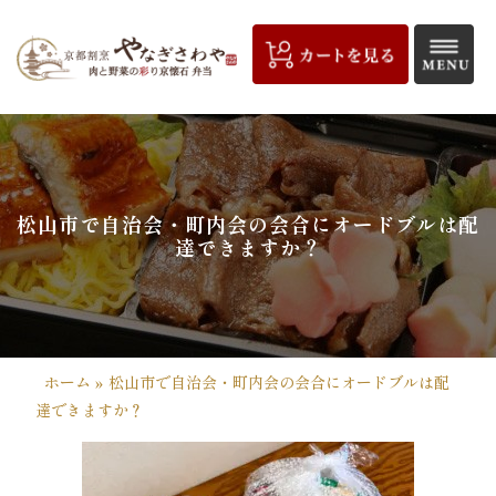
コ
ン
テ
ン
ツ
京
へ
都
ス
キ
割
松山市で自治会・町内会の会合にオードブルは配
ッ
達できますか？
プ
烹
や
な
ホーム
»
松山市で自治会・町内会の会合にオードブルは配
ぎ
達できますか？
さ