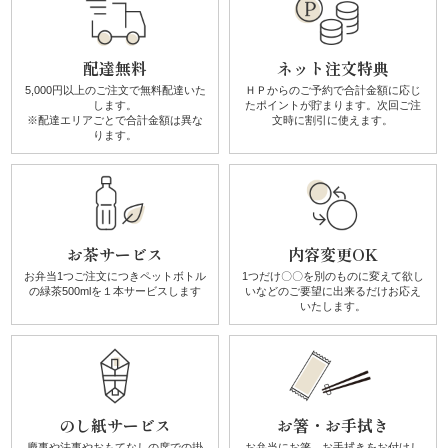
種
類
配達無料
ネット注文特典
で
5,000円以上のご注文で無料配達
いた
ＨＰからのご予約で合計金額に
応じ
します。
たポイントが貯まります。
次回ご注
※配達エリアごとで
合計金額は異な
文時に割引に使えます。
選
ります。
ぶ
寿
お茶サービス
内容変更OK
司・
お弁当1つご注文につき
ペットボトル
1つだけ〇〇を別のものに
変えて欲し
の
緑茶500mlを１本サービスします
いなどのご要望に
出来るだけお応え
いたします。
盛
り
合
のし紙サービス
お箸・お手拭き
わ
慶事や法事やおもてなしの席での
掛
お弁当にお箸、お手拭きを
お付けし