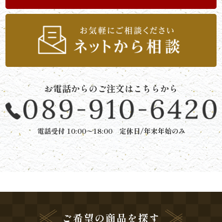
祝
い・
顔
合
お電話からのご注文はこちらから
わ
せ
電話受付 10:00〜18:00 定休日/年末年始のみ
子
ど
も・
学
ご希望の商品を探す