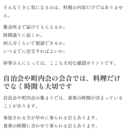
こ
そんなときに気になるのは、料理の内容だけではありませ
だ
ん。
わ
集会所まで届けてもらえるか。
時間通りに届くか。
り
何人分くらいで相談できるか。
いつまでに注文すればよいか。
お
幹事さんにとっては、ここも大切な確認ポイントです。
届
自治会や町内会の会合では、料理だけ
け
でなく時間も大切です
ガ
自治会や町内会の集まりでは、食事の時間が決まっている
イ
ことがあります。
ド
参加される方が早めに来られる日もあります。
食事の時間に合わせて来られる日もあります。
商