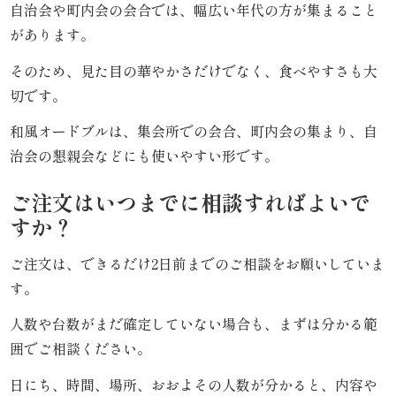
自治会や町内会の会合では、幅広い年代の方が集まること
があります。
と
そのため、見た目の華やかさだけでなく、食べやすさも大
ボ
切です。
リ
和風オードブルは、集会所での会合、町内会の集まり、自
ュ
治会の懇親会などにも使いやすい形です。
ー
ご注文はいつまでに相談すればよいで
ム》
すか？
シ
ご注文は、できるだけ2日前までのご相談をお願いしていま
す。
リ
人数や台数がまだ確定していない場合も、まずは分かる範
ー
囲でご相談ください。
ズ
日にち、時間、場所、おおよその人数が分かると、内容や