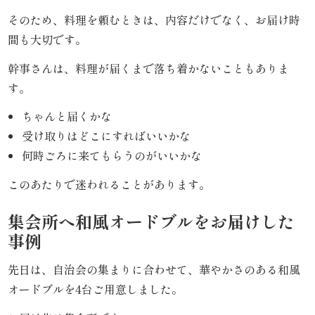
そのため、料理を頼むときは、内容だけでなく、お届け時
品
間も大切です。
一
幹事さんは、料理が届くまで落ち着かないこともありま
す。
覧
ちゃんと届くかな
お
受け取りはどこにすればいいかな
何時ごろに来てもらうのがいいかな
客
このあたりで迷われることがあります。
様
の
集会所へ和風オードブルをお届けした
事例
声
先日は、自治会の集まりに合わせて、華やかさのある和風
お
オードブルを4台ご用意しました。
知