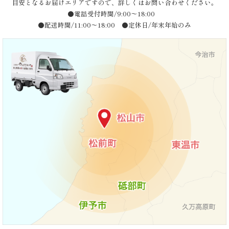
目安となるお届けエリアですので、詳しくはお問い合わせください。
唐
●電話受付時間/9:00〜18:00
●配送時間/11:00〜18:00 ●定休日/年末年始のみ
揚
げ》
シ
リ
ー
ズ
シ
ー
ン