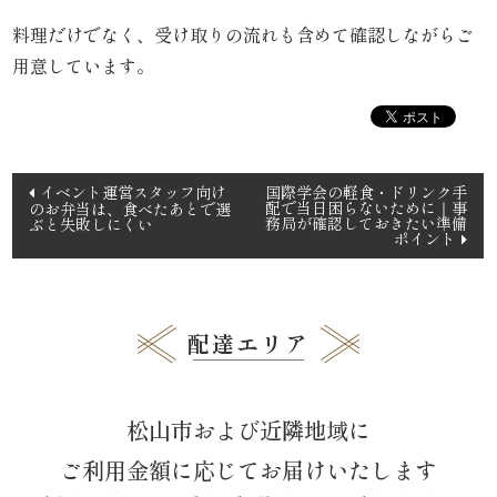
料理だけでなく、受け取りの流れも含めて確認しながらご
リ
用意しています。
ー
ズ
投
か
イベント運営スタッフ向け
国際学会の軽食・ドリンク手
配で当日困らないために｜事
のお弁当は、食べたあとで選
稿
務局が確認しておきたい準備
ぶと失敗しにくい
ん
ポイント
ナ
ビ
す
ゲ
け
ー
配達エリア
シ
《揚
ョ
げ
松山市および近隣地域に
ン
ご利用金額に応じてお届けいたします
物・