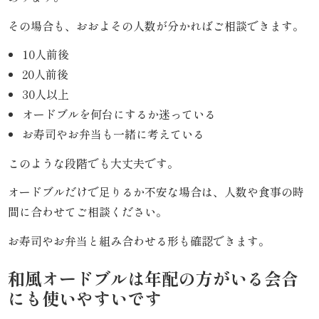
《京
その場合も、おおよその人数が分かればご相談できます。
懐
10人前後
石》
20人前後
30人以上
シ
オードブルを何台にするか迷っている
リ
お寿司やお弁当も一緒に考えている
ー
このような段階でも大丈夫です。
ズ
オードブルだけで足りるか不安な場合は、人数や食事の時
間に合わせてご相談ください。
ま
お寿司やお弁当と組み合わせる形も確認できます。
つ
和風オードブルは年配の方がいる会合
り
にも使いやすいです
《肉