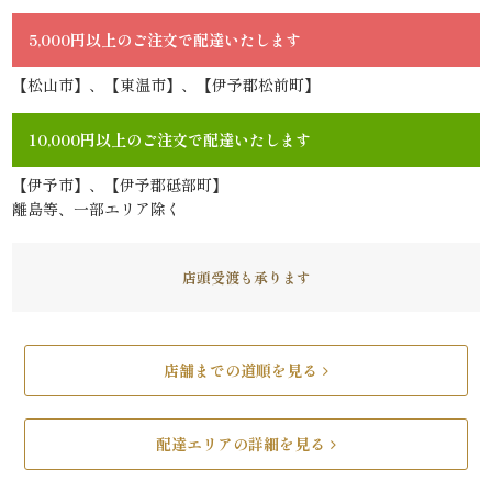
か
5,000円以上のご注文で配達いたします
ら
【松山市】、【東温市】、【伊予郡松前町】
選
10,000円以上のご注文で配達いたします
ぶ
【伊予市】、【伊予郡砥部町】
家
離島等、一部エリア除く
族
店頭受渡も承ります
の
集
店舗までの道順を見る
ま
り
配達エリアの詳細を見る
会