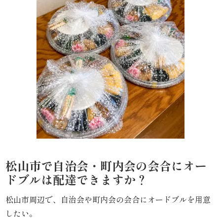
わ
や
HOME
寿
司・
盛
り
合
松山市で自治会・町内会の会合にオー
ドブルは配達できますか？
わ
せ
松山市周辺で、自治会や町内会の会合にオードブルを用意
したい。