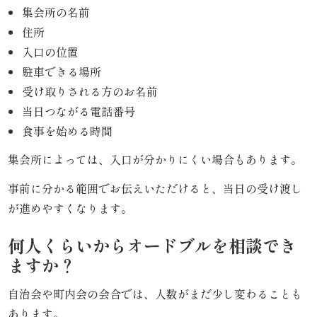
集会所の名前
リ
住所
入口の位置
ー
駐車できる場所
ズ
受け取りされる方のお名前
当日つながる電話番号
で
食事を始める時間
選
集会所によっては、入口が分かりにくい場合もあります。
ぶ
事前に分かる範囲でお伝えいただけると、当日の受け渡し
が進めやすくなります。
た
け
何人くらいからオードブルを相談でき
ますか？
ひ
自治会や町内会の会合では、人数がまだ少し変わることも
さ
あります。