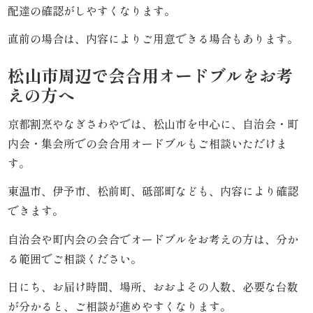
配達の確認がしやすくなります。
す
直前の場合は、内容によりご用意できる場合もあります。
み
松山市周辺で会合用オードブルをお考
よ
えの方へ
し
京都割烹やなぎさわやでは、松山市を中心に、自治会・町
《う
内会・集会所での会合用オードブルもご相談いただけま
す。
な
東温市、伊予市、松前町、砥部町なども、内容により確認
ぎ
できます。
と
自治会や町内会の会合でオードブルをお考えの方は、分か
和
る範囲でご相談ください。
食》
日にち、お届け時間、場所、おおよその人数、必要な台数
が分かると、ご相談が進めやすくなります。
シ