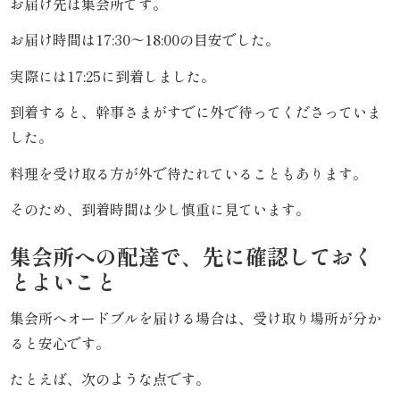
お届け先は集会所です。
ら
お届け時間は17:30〜18:00の目安でした。
せ
実際には17:25に到着しました。
到着すると、幹事さまがすでに外で待ってくださっていま
ス
した。
タ
料理を受け取る方が外で待たれていることもあります。
ッ
そのため、到着時間は少し慎重に見ています。
フ
集会所への配達で、先に確認しておく
ブ
とよいこと
ロ
集会所へオードブルを届ける場合は、受け取り場所が分か
ると安心です。
グ
たとえば、次のような点です。
シ