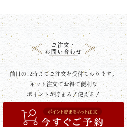
議・
研
修
ご注文・
法
お問い合わせ
事・
前日の12時までご注文を受付ております。
四
ネット注文でお得で便利な
十
ポイントが貯まる！使える！
九
日
お