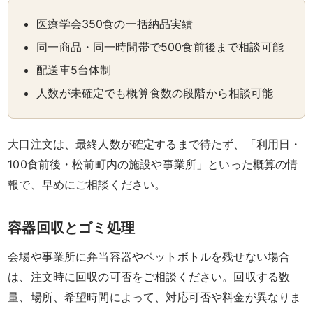
種
医療学会350食の一括納品実績
類
同一商品・同一時間帯で500食前後まで相談可能
で
配送車5台体制
人数が未確定でも概算食数の段階から相談可能
選
ぶ
大口注文は、最終人数が確定するまで待たず、「利用日・
寿
100食前後・松前町内の施設や事業所」といった概算の情
報で、早めにご相談ください。
司・
盛
容器回収とゴミ処理
り
会場や事業所に弁当容器やペットボトルを残せない場合
は、注文時に回収の可否をご相談ください。回収する数
合
量、場所、希望時間によって、対応可否や料金が異なりま
わ