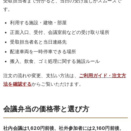
受取担当者まで分かると、当日の受け渡しがスムーズで
す。
と
利用する施設・建物・部屋
ボ
正面入口、受付、会議室前などの受け取り場所
リ
受取担当者名と当日連絡先
ュ
配達車両を一時停車できる場所
ー
搬入、飲食、ゴミ処理に関する施設ルール
ム》
注文の流れや変更、支払い方法は、
ご利用ガイド・注文方
法を確認する
からご覧いただけます。
シ
リ
会議弁当の価格帯と選び方
ー
ズ
社内会議は1,620円前後、社外参加者には2,160円前後、