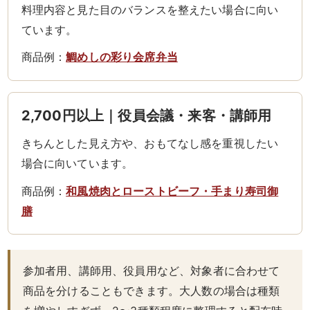
料理内容と見た目のバランスを整えたい場合に向い
リ
ています。
ー
商品例：
鯛めしの彩り会席弁当
ズ
2,700円以上｜役員会議・来客・講師用
か
きちんとした見え方や、おもてなし感を重視したい
ん
場合に向いています。
す
商品例：
和風焼肉とローストビーフ・手まり寿司御
け
膳
《揚
げ
参加者用、講師用、役員用など、対象者に合わせて
商品を分けることもできます。大人数の場合は種類
物・