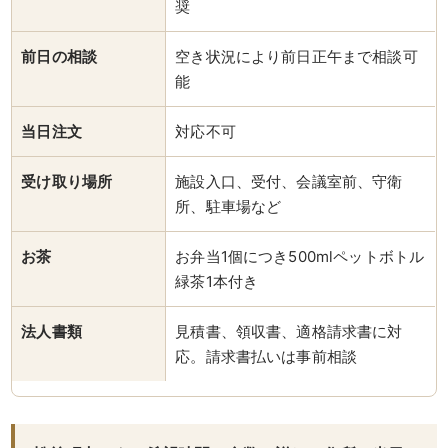
奨
ら
前日の相談
空き状況により前日正午まで相談可
せ
能
ス
当日注文
対応不可
タ
受け取り場所
施設入口、受付、会議室前、守衛
所、駐車場など
ッ
フ
お茶
お弁当1個につき500mlペットボトル
緑茶1本付き
ブ
法人書類
見積書、領収書、適格請求書に対
ロ
応。請求書払いは事前相談
グ
シ