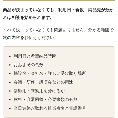
ク・
商品が決まっていなくても、利用日・食数・納品先が分か
サ
れば相談を始められます。
イ
すべて決まっていなくても問題ありません。分かる範囲で
ド
次の内容をお伝えください。
メ
利用日と希望納品時間
ニ
おおよその食数
ュ
施設名・会社名・詳しい受け取り場所
ー
会議・研修・講演会などの用途
講師用・来賓用を分けるか
予
飲料・容器回収・必要書類の有無
算
当日連絡が取れる担当者名と電話番号
で