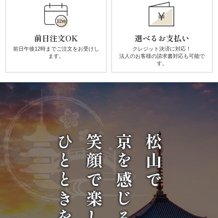
前日注文OK
選べるお支払い
前日午後12時までご注文を
お受けし
クレジット決済に対応！
ます。
法人のお客様の請求書対応も可能で
す。
ひとときを
笑顔で楽しい
京を感じる
松山で