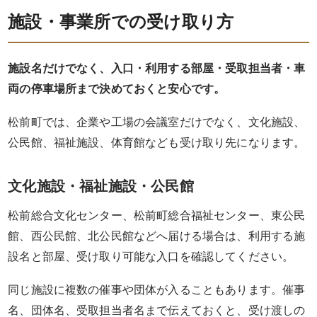
か
施設・事業所での受け取り方
ら
選
施設名だけでなく、入口・利用する部屋・受取担当者・車
両の停車場所まで決めておくと安心です。
ぶ
松前町では、企業や工場の会議室だけでなく、文化施設、
家
公民館、福祉施設、体育館なども受け取り先になります。
族
文化施設・福祉施設・公民館
の
松前総合文化センター、松前町総合福祉センター、東公民
集
館、西公民館、北公民館などへ届ける場合は、利用する施
ま
設名と部屋、受け取り可能な入口を確認してください。
り
同じ施設に複数の催事や団体が入ることもあります。催事
名、団体名、受取担当者名まで伝えておくと、受け渡しの
会