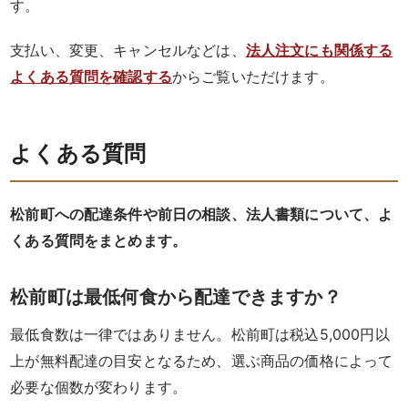
す。
せ
支払い、変更、キャンセルなどは、
法人注文にも関係する
よくある質問を確認する
からご覧いただけます。
京
懐
よくある質問
石
松
松前町への配達条件や前日の相談、法人書類について、よ
くある質問をまとめます。
花
堂・
松前町は最低何食から配達できますか？
二
最低食数は一律ではありません。松前町は税込5,000円以
段
上が無料配達の目安となるため、選ぶ商品の価格によって
必要な個数が変わります。
弁