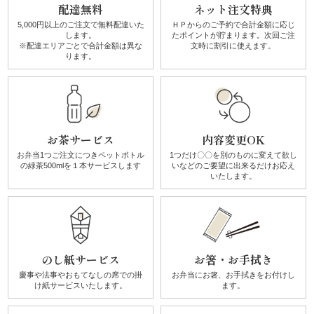
配達無料
ネット注文特典
に
5,000円以上のご注文で無料配達
いた
ＨＰからのご予約で合計金額に
応じ
します。
たポイントが貯まります。
次回ご注
基
※配達エリアごとで
合計金額は異な
文時に割引に使えます。
ります。
づ
く
表
お茶サービス
内容変更OK
お弁当1つご注文につき
ペットボトル
1つだけ〇〇を別のものに
変えて欲し
記
の
緑茶500mlを１本サービスします
いなどのご要望に
出来るだけお応え
いたします。
のし紙サービス
お箸・お手拭き
慶事や法事やおもてなしの席での
掛
お弁当にお箸、お手拭きを
お付けし
け紙サービスいたします。
ます。