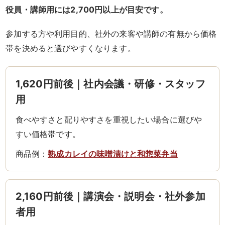
役員・講師用には2,700円以上が目安です。
す
み
参加する方や利用目的、社外の来客や講師の有無から価格
帯を決めると選びやすくなります。
よ
し
1,620円前後｜社内会議・研修・スタッフ
《う
用
な
食べやすさと配りやすさを重視したい場合に選びや
すい価格帯です。
ぎ
商品例：
熟成カレイの味噌漬けと和惣菜弁当
と
和
2,160円前後｜講演会・説明会・社外参加
食》
者用
シ