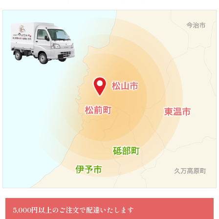
ン
キ
ン
グ
よ
く
あ
る
ご
質
5,000円以上のご注文で配達いたします