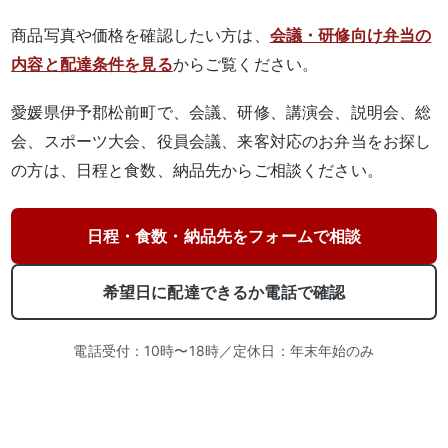
選
商品写真や価格を確認したい方は、
会議・研修向け弁当の
内容と配達条件を見る
からご覧ください。
ぶ
愛媛県伊予郡松前町で、会議、研修、講演会、説明会、総
1,000
会、スポーツ大会、役員会議、来客対応のお弁当をお探し
～
の方は、日程と食数、納品先からご相談ください。
1,999
日程・食数・納品先をフォームで相談
円
希望日に配達できるか電話で確認
2,000
～
電話受付：10時〜18時／定休日：年末年始のみ
2,999
円