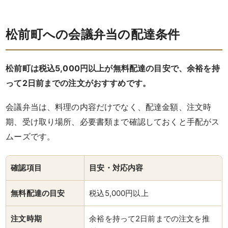
品
松前町への会議弁当の配達条件
一
覧
松前町は税込5,000円以上が無料配達の目安で、余裕を持
って2日前までの注文がおすすめです。
お
会議弁当は、料理の内容だけでなく、配達金額、注文時
客
期、受け取り場所、必要書類まで確認しておくと手配がス
様
ムーズです。
の
確認項目
目安・対応内容
声
無料配達の目安
税込5,000円以上
お
注文時期
余裕を持って2日前までの注文を推
知