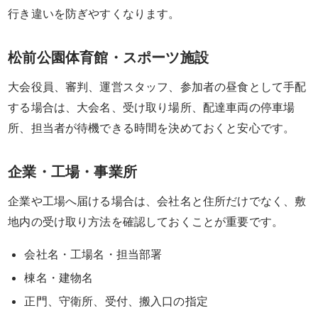
行き違いを防ぎやすくなります。
議・
松前公園体育館・スポーツ施設
研
大会役員、審判、運営スタッフ、参加者の昼食として手配
修
する場合は、大会名、受け取り場所、配達車両の停車場
法
所、担当者が待機できる時間を決めておくと安心です。
事・
企業・工場・事業所
四
企業や工場へ届ける場合は、会社名と住所だけでなく、敷
十
地内の受け取り方法を確認しておくことが重要です。
九
会社名・工場名・担当部署
日
棟名・建物名
正門、守衛所、受付、搬入口の指定
お