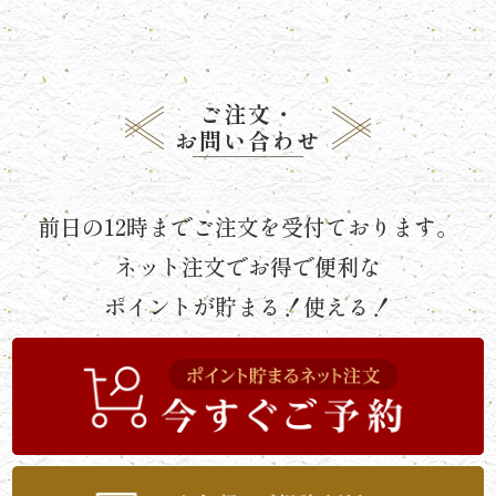
せ
ポ
ご注文・
イ
お問い合わせ
ン
ト
前日の12時までご注文を受付ております。
に
ネット注文でお得で便利な
ポイントが貯まる！使える！
つ
い
て
サ