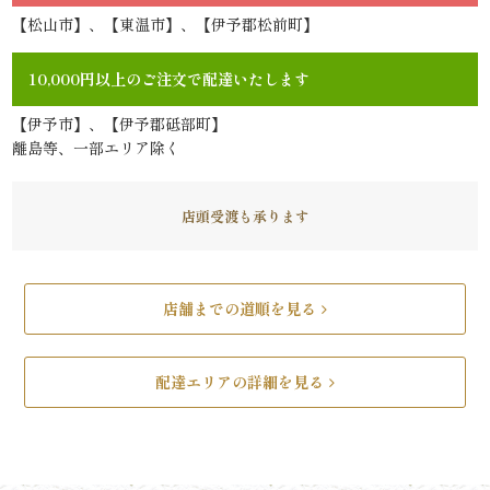
問
【松山市】、【東温市】、【伊予郡松前町】
会
10,000円以上のご注文で配達いたします
社
【伊予市】、【伊予郡砥部町】
離島等、一部エリア除く
概
要
店頭受渡も承ります
お
店舗までの道順を見る
問
い
配達エリアの詳細を見る
合
わ