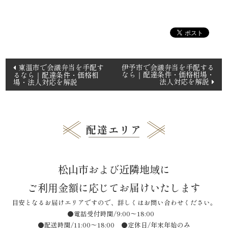
3,000
～
投
3,999
東温市で会議弁当を手配す
伊予市で会議弁当を手配する
なら｜配達条件・価格相場・
るなら｜配達条件・価格相
稿
法人対応を解説
場・法人対応を解説
円
ナ
ビ
4,000
ゲ
配達エリア
円
ー
シ
～
ョ
松山市および近隣地域に
ン
人
ご利用金額に応じてお届けいたします
気
目安となるお届けエリアですので、詳しくはお問い合わせください。
●電話受付時間/9:00〜18:00
ラ
●配送時間/11:00〜18:00 ●定休日/年末年始のみ