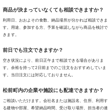
当
商品が決まっていなくても相談できますか？
利用日、おおよその食数、納品場所が分かれば相談できま
季
す。用途、参加する方、予算を確認しながら商品を検討で
節・
きます。
行
前日でも注文できますか？
事
空き状況により、前日正午まで相談できる場合がありま
弁
す。余裕を持って2日前までのご注文をおすすめしていま
当
す。当日注文には対応しておりません。
パ
松前町内の企業や施設にも配達できますか？
ー
ご相談いただけます。会社名または施設名、住所、利用す
テ
る建物や部屋、希望納品時間、受け取り場所、担当者の連