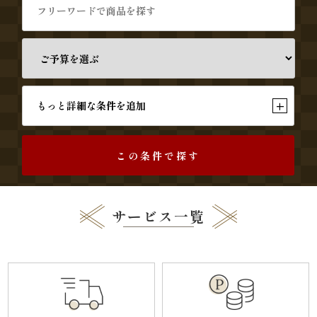
気
に
入
+
もっと詳細な条件を追加
り
特
この条件で探す
定
サービス一覧
商
取
引
法