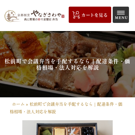
コ
ン
テ
ン
ツ
京
へ
都
ス
キ
割
松前町で会議弁当を手配するなら｜配達条件・価
ッ
格相場・法人対応を解説
プ
烹
や
な
ホーム
»
松前町で会議弁当を手配するなら｜配達条件・価
ぎ
格相場・法人対応を解説
さ