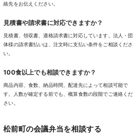
絡先をお伝えください。
ィ
ー
見積書や請求書に対応できますか？
オ
見積書、領収書、適格請求書に対応しています。法人・団
体様の請求書払いは、注文時に支払い条件をご相談くださ
ー
い。
ド
100食以上でも相談できますか？
ブ
ル
商品内容、食数、納品時間、配達先によって相談可能で
す。人数が確定する前でも、概算食数の段階でご連絡くだ
ド
さい。
リ
ン
松前町の会議弁当を相談する