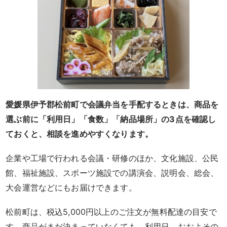
わ
や
HOME
寿
司・
愛媛県伊予郡松前町で会議弁当を手配するときは、商品を
盛
選ぶ前に「利用日」「食数」「納品場所」の3点を確認し
ておくと、相談を進めやすくなります。
り
企業や工場で行われる会議・研修のほか、文化施設、公民
合
館、福祉施設、スポーツ施設での講演会、説明会、総会、
わ
大会運営などにもお届けできます。
せ
松前町は、税込5,000円以上のご注文が無料配達の目安で
す。商品がまだ決まっていなくても、利用日、おおよその