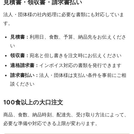
見積書・領収書・請求書払い
生
法人・団体様の社内処理に必要な書類にも対応していま
パ
す。
ー
見積書：
利用日、食数、予算、納品先をお伝えくださ
テ
い
領収書：
宛名と但し書きを注文時にお伝えください
ィ
適格請求書：
インボイス対応の書類を発行できます
ー・
請求書払い：
法人・団体様は支払い条件を事前にご相
イ
談ください
ベ
100食以上の大口注文
ン
商品、食数、納品時刻、配達先、受け取り方法によって、
ト
必要な準備や対応できる上限が変わります。