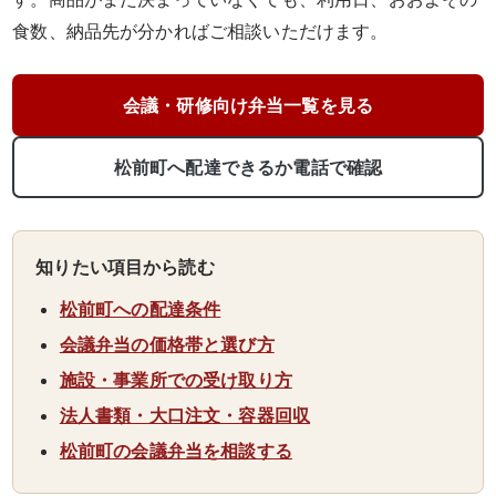
こ
食数、納品先が分かればご相談いただけます。
だ
わ
会議・研修向け弁当一覧を見る
り
松前町へ配達できるか電話で確認
お
届
知りたい項目から読む
け
松前町への配達条件
ガ
会議弁当の価格帯と選び方
施設・事業所での受け取り方
イ
法人書類・大口注文・容器回収
ド
松前町の会議弁当を相談する
商