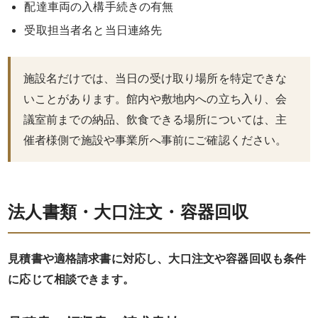
配達車両の入構手続きの有無
祝
受取担当者名と当日連絡先
い・
施設名だけでは、当日の受け取り場所を特定できな
顔
いことがあります。館内や敷地内への立ち入り、会
合
議室前までの納品、飲食できる場所については、主
催者様側で施設や事業所へ事前にご確認ください。
わ
せ
法人書類・大口注文・容器回収
子
ど
見積書や適格請求書に対応し、大口注文や容器回収も条件
も・
に応じて相談できます。
学