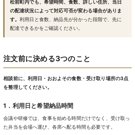
松前町内でも、希望時間、食数、詳しい住所、当日
リ
の配達状況によって対応可否が変わる場合がありま
す。
利用日と食数、納品先が分かった段階で、先に
ー
配達できるかをご確認ください。
ズ
で
注文前に決める3つのこと
選
ぶ
相談前に、利用日・おおよその食数・受け取り場所の3点
を整理してください。
た
け
1．利用日と希望納品時間
ひ
会議や研修では、食事を始める時間だけでなく、受け取っ
さ
た弁当を会場へ運び、各席へ配る時間も必要です。