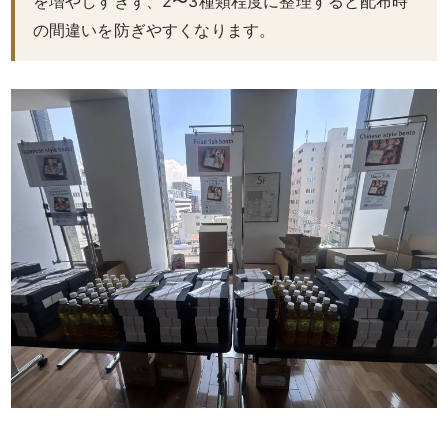
を増やしすぎず、2〜3種類程度に整理すると配布時
唐
の間違いを防ぎやすくなります。
揚
げ》
シ
リ
ー
ズ
シ
ー
ン