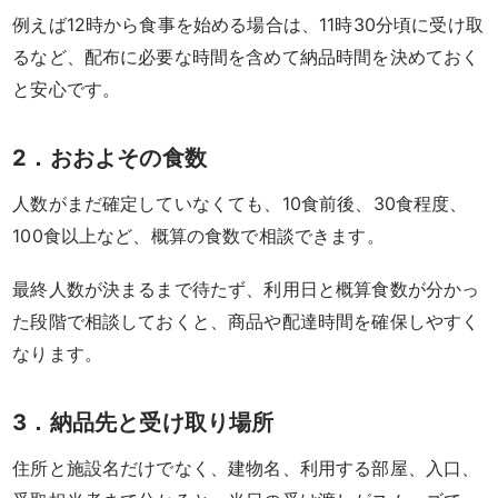
《京
例えば12時から食事を始める場合は、11時30分頃に受け取
るなど、配布に必要な時間を含めて納品時間を決めておく
懐
と安心です。
石》
シ
2．おおよその食数
リ
人数がまだ確定していなくても、10食前後、30食程度、
100食以上など、概算の食数で相談できます。
ー
最終人数が決まるまで待たず、利用日と概算食数が分かっ
ズ
た段階で相談しておくと、商品や配達時間を確保しやすく
なります。
ま
つ
3．納品先と受け取り場所
り
住所と施設名だけでなく、建物名、利用する部屋、入口、
《肉