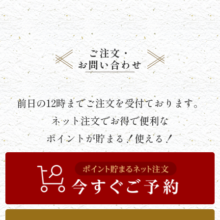
《京
懐
石》
ご注文・
お問い合わせ
シ
リ
前日の12時までご注文を受付ております。
ー
ネット注文でお得で便利な
ズ
ポイントが貯まる！使える！
ま
つ
り
《肉