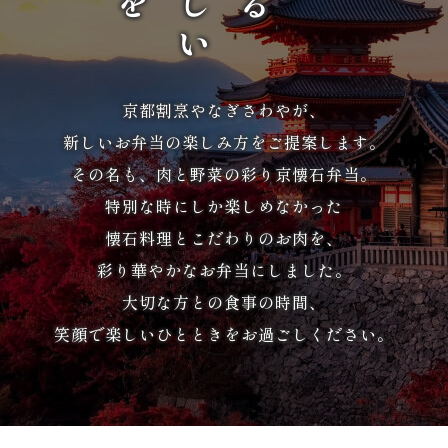
か
ら
選
京都割烹やなぎさわやが、
ぶ
新しいお弁当の楽しみ方をご提案します。
その名も、肉と野菜の彩り京懐石弁当。
家
特別な時にしか楽しめなかった
族
懐石料理とこだわりのお肉を、
の
彩り華やかなお弁当にしました。
大切な方との食事の時間、
集
笑顔で楽しいひとときをお過ごしください。
ま
り
会