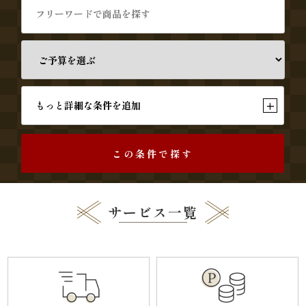
す
み
よ
し
+
もっと詳細な条件を追加
《う
この条件で探す
な
ぎ
サービス一覧
と
和
食》
シ