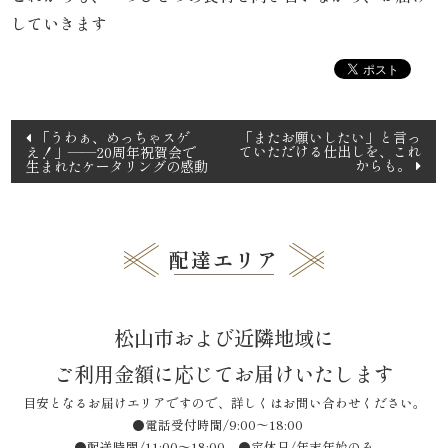
していきます
品
一
覧
投
「うわぁ、めっちゃスゲ
「またお願いしたい」と言っ
ていただける仕出しを、これ
え！」――20周年祝賀会で
稿
からも。
生まれたケータリングの感動
お
ナ
ビ
客
ゲ
配達エリア
様
ー
シ
の
ョ
松山市および近隣地域に
声
ン
ご利用金額に応じてお届けいたします
お
目安となるお届けエリアですので、詳しくはお問い合わせください。
●電話受付時間/9:00〜18:00
知
●配送時間/11:00〜18:00 ●定休日/年末年始のみ