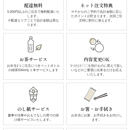
配達無料
ネット注文特典
リ
5,000円以上のご注文で無料配達
いた
ＨＰからのご予約で合計金額に
応じ
します。
たポイントが貯まります。
次回ご注
※配達エリアごとで
合計金額は異な
文時に割引に使えます。
ー
ります。
ズ
か
お茶サービス
内容変更OK
ん
お弁当1つご注文につき
ペットボトル
1つだけ〇〇を別のものに
変えて欲し
の
緑茶500mlを１本サービスします
いなどのご要望に
出来るだけお応え
す
いたします。
け
《揚
のし紙サービス
お箸・お手拭き
げ
慶事や法事やおもてなしの席での
掛
お弁当にお箸、お手拭きを
お付けし
け紙サービスいたします。
ます。
物・