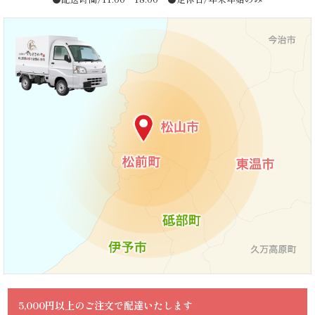
ら
せ
ス
タ
ッ
フ
ブ
ロ
グ
5,000円以上のご注文で配達いたします
シ