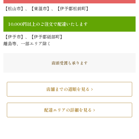
【松山市】、【東温市】、【伊予郡松前町】
リ
ー
10,000円以上のご注文で配達いたします
ズ
【伊予市】、【伊予郡砥部町】
離島等、一部エリア除く
で
選
店頭受渡も承ります
ぶ
店舗までの道順を見る
た
け
配達エリアの詳細を見る
ひ
さ