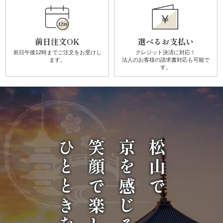
唐
揚
前日注文OK
選べるお支払い
げ》
前日午後12時までご注文を
お受けし
クレジット決済に対応！
ます。
法人のお客様の請求書対応も可能で
す。
シ
リ
ー
ズ
ひとときを
笑顔で楽しい
京を感じる
松山で
シ
ー
ン