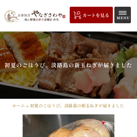
コ
ン
テ
ン
ツ
京
へ
都
ス
キ
割
初夏のごほうび。淡路島の新玉ねぎが届きました
ッ
プ
烹
や
な
ホーム
»
初夏のごほうび。淡路島の新玉ねぎが届きました
ぎ
さ