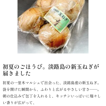
わ
や
HOME
寿
司・
盛
初夏のごほうび。淡路島の新玉ねぎが
り
届きました
合
初夏の一里木マルシェで出会った、淡路島産の新玉ねぎ。
わ
袋を開けた瞬間から、ふわりと広がるやさしい甘さ――。
せ
朝の仕込みで包丁を入れると、キッチンいっぱいに瑞々し
い香りが広がって、