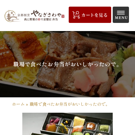
コ
ン
テ
ン
ツ
京
へ
都
ス
キ
割
職場で食べたお弁当がおいしかったので。
ッ
プ
烹
や
な
ホーム
»
職場で食べたお弁当がおいしかったので。
ぎ
さ