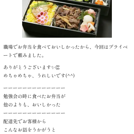
わ
や
HOME
寿
職場でお弁当を食べておいしかったから、今回はプライベ
ートで頼みました。
司・
ありがとうございます✨👏
盛
めちゃめちゃ、うれしいです(^^)
り
ーーーーーーーーーーーーー
合
勉強会の時に食べたお弁当が
他のよりも、おいしかった
わ
ーーーーーーーーーーーーー
せ
配達先でお客様から
こんなお話をうかがうと