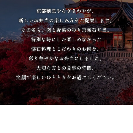
か
京都割烹やなぎさわやが、
ら
新しいお弁当の楽しみ方をご提案します。
選
その名も、肉と野菜の彩り京懐石弁当。
ぶ
特別な時にしか楽しめなかった
懐石料理とこだわりのお肉を、
家
彩り華やかなお弁当にしました。
族
大切な方との食事の時間、
笑顔で楽しいひとときをお過ごしください。
の
集
ま
り
会