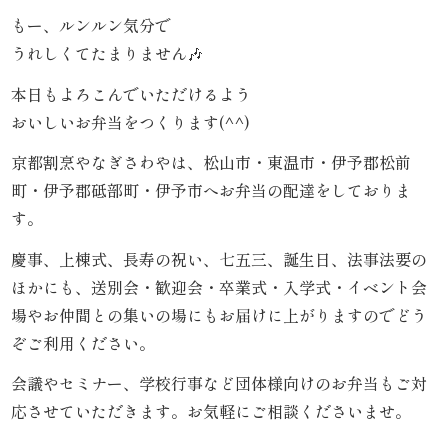
こ
もー、ルンルン気分で
だ
うれしくてたまりません🎶
わ
本日もよろこんでいただけるよう
おいしいお弁当をつくります(^^)
り
京都割烹やなぎさわやは、松山市・東温市・伊予郡松前
お
町・伊予郡砥部町・伊予市へお弁当の配達をしておりま
す。
届
慶事、上棟式、長寿の祝い、七五三、誕生日、法事法要の
け
ほかにも、送別会・歓迎会・卒業式・入学式・イベント会
ガ
場やお仲間との集いの場にもお届けに上がりますのでどう
ぞご利用ください。
イ
会議やセミナー、学校行事など団体様向けのお弁当もご対
ド
応させていただきます。お気軽にご相談くださいませ。
商