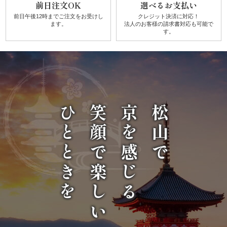
前日注文OK
選べるお支払い
唐
前日午後12時までご注文を
お受けし
クレジット決済に対応！
ます。
法人のお客様の請求書対応も可能で
揚
す。
げ》
シ
リ
ひとときを
笑顔で楽しい
京を感じる
松山で
ー
ズ
シ
ー
ン