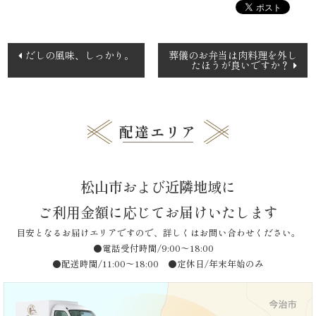
品
投
だしの風味、しっかり。
葬儀のお弁当は肉料理を外し
一
たほうが良いですか？
稿
ナ
覧
ビ
ゲ
お
配達エリア
ー
客
シ
松山市および近隣地域に
ョ
様
ン
ご利用金額に応じてお届けいたします
の
目安となるお届けエリアですので、詳しくはお問い合わせください。
声
●電話受付時間/9:00〜18:00
●配送時間/11:00〜18:00 ●定休日/年末年始のみ
お
知