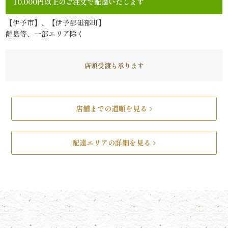
10,000円以上のご注文で配達いたします
リ
【伊予市】、【伊予郡砥部町】
離島等、一部エリア除く
ー
ズ
店頭受渡も承ります
で
選
店舗までの道順を見る
ぶ
配達エリアの詳細を見る
た
け
ひ
さ