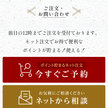
《京
ご注文・
お問い合わせ
懐
石》
前日の12時までご注文を受付ております。
シ
ネット注文でお得で便利な
リ
ポイントが貯まる！使える！
ー
ズ
ま
つ
り
《肉