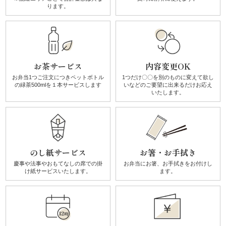
ります。
リ
ー
ズ
お茶サービス
内容変更OK
お弁当1つご注文につき
ペットボトル
1つだけ〇〇を別のものに
変えて欲し
の
緑茶500mlを１本サービスします
いなどのご要望に
出来るだけお応え
か
いたします。
ん
す
け
のし紙サービス
お箸・お手拭き
慶事や法事やおもてなしの席での
掛
お弁当にお箸、お手拭きを
お付けし
《揚
け紙サービスいたします。
ます。
げ
物・