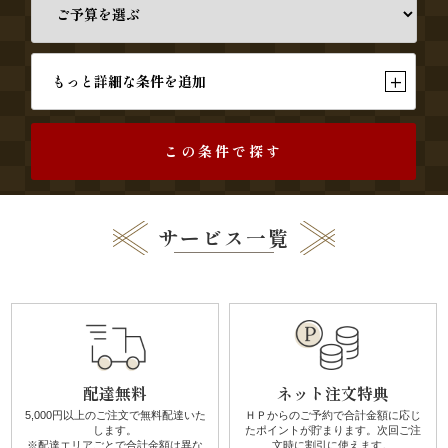
す
み
+
もっと詳細な条件を追加
よ
し
この条件で探す
《う
な
サービス一覧
ぎ
と
和
配達無料
ネット注文特典
食》
5,000円以上のご注文で無料配達
いた
ＨＰからのご予約で合計金額に
応じ
します。
たポイントが貯まります。
次回ご注
シ
※配達エリアごとで
合計金額は異な
文時に割引に使えます。