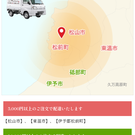
ら
せ
ス
タ
ッ
フ
ブ
ロ
5,000円以上のご注文で配達いたします
グ
【松山市】、【東温市】、【伊予郡松前町】
シ