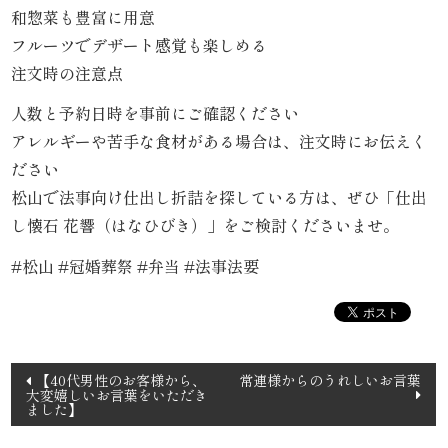
和惣菜も豊富に用意
ら
フルーツでデザート感覚も楽しめる
注文時の注意点
せ
人数と予約日時を事前にご確認ください
ス
アレルギーや苦手な食材がある場合は、注文時にお伝えく
ださい
タ
松山で法事向け仕出し折詰を探している方は、ぜひ「仕出
ッ
し懐石 花響（はなひびき）」をご検討くださいませ。
フ
#松山 #冠婚葬祭 #弁当 #法事法要
ブ
ロ
投
【40代男性のお客様から、
常連様からのうれしいお言葉
グ
大変嬉しいお言葉をいただき
稿
ました】
ナ
シ