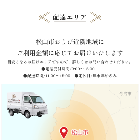
ビ
リ
ゲ
配達エリア
ー
ー
シ
ズ
ョ
松山市および近隣地域に
ン
で
ご利用金額に応じてお届けいたします
選
目安となるお届けエリアですので、詳しくはお問い合わせください。
●電話受付時間/9:00〜18:00
ぶ
●配送時間/11:00〜18:00 ●定休日/年末年始のみ
た
け
ひ
さ