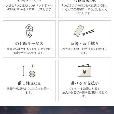
か
お弁当1つご注文につき
ペットボトル
1つだけ〇〇を別のものに
変えて欲し
の
緑茶500mlを１本サービスします
いなどのご要望に
出来るだけお応え
ら
いたします。
選
ぶ
のし紙サービス
お箸・お手拭き
家
慶事や法事やおもてなしの席での
掛
お弁当にお箸、お手拭きを
お付けし
け紙サービスいたします。
ます。
族
の
集
前日注文OK
選べるお支払い
ま
前日午後12時までご注文を
お受けし
クレジット決済に対応！
ます。
法人のお客様の請求書対応も可能で
す。
り
会