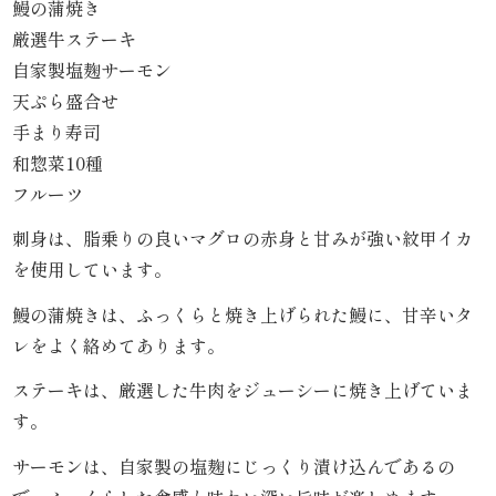
鰻の蒲焼き
こ
厳選牛ステーキ
だ
自家製塩麹サーモン
天ぷら盛合せ
わ
手まり寿司
り
和惣菜10種
フルーツ
お
刺身は、脂乗りの良いマグロの赤身と甘みが強い紋甲イカ
届
を使用しています。
け
鰻の蒲焼きは、ふっくらと焼き上げられた鰻に、甘辛いタ
レをよく絡めてあります。
ガ
ステーキは、厳選した牛肉をジューシーに焼き上げていま
イ
す。
ド
サーモンは、自家製の塩麹にじっくり漬け込んであるの
商