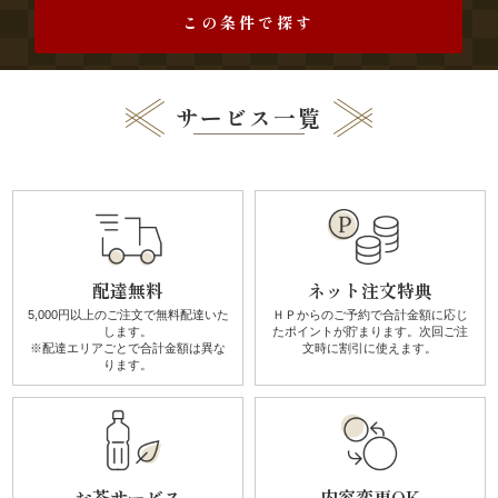
唐
この条件で探す
揚
サービス一覧
げ》
シ
リ
ー
配達無料
ネット注文特典
ズ
5,000円以上のご注文で無料配達
いた
ＨＰからのご予約で合計金額に
応じ
します。
たポイントが貯まります。
次回ご注
※配達エリアごとで
合計金額は異な
文時に割引に使えます。
シ
ります。
ー
ン
お茶サービス
内容変更OK