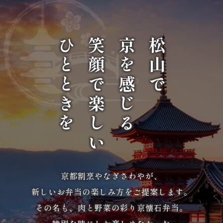
議・
研
ひとときを
笑顔で楽しい
京を感じる
松山で
修
法
事・
四
十
九
京都割烹やなぎさわやが、
新しいお弁当の楽しみ方をご提案します。
日
その名も、肉と野菜の彩り京懐石弁当。
お