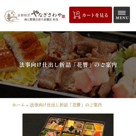
コ
ン
テ
ン
ツ
京
へ
都
ス
キ
割
法事向け仕出し折詰「花響」のご案内
ッ
プ
烹
や
な
ホーム
»
法事向け仕出し折詰「花響」のご案内
ぎ
さ