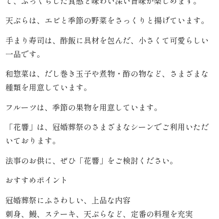
で、ふっくらした食感と味わい深い旨味が楽しめます。
天ぷらは、エビと季節の野菜をさっくりと揚げています。
品
手まり寿司は、酢飯に具材を包んだ、小さくて可愛らしい
一
一品です。
覧
和惣菜は、だし巻き玉子や煮物・酢の物など、さまざまな
種類を用意しています。
お
フルーツは、季節の果物を用意しています。
客
「花響」は、冠婚葬祭のさまざまなシーンでご利用いただ
様
いております。
の
法事のお供に、ぜひ「花響」をご検討ください。
声
おすすめポイント
お
冠婚葬祭にふさわしい、上品な内容
刺身、鰻、ステーキ、天ぷらなど、定番の料理を充実
知