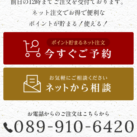
前日の12時までご注文を受付ております。
す
ネット注文でお得で便利な
み
ポイントが貯まる！使える！
よ
し
《う
な
ぎ
と
和
お電話からのご注文はこちらから
食》
シ