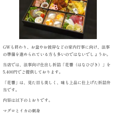
わ
や
HOME
寿
GWも終わり、お盆やお彼岸などの家内行事に向け、法事
司・
の準備を進められている方も多いのではないでしょうか。
盛
当店では、法事向け仕出し折詰「花響（はなひびき）」を
り
5,400円でご提供しております。
「花響」は、見た目も美しく、味も上品に仕上げた折詰弁
合
当です。
わ
内容は以下のとおりです。
せ
マグロとイカの刺身