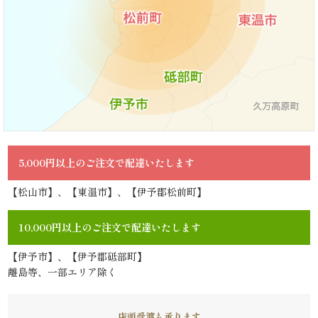
《京
懐
石》
シ
リ
ー
5,000円以上のご注文で配達いたします
ズ
【松山市】、【東温市】、【伊予郡松前町】
ま
10,000円以上のご注文で配達いたします
つ
【伊予市】、【伊予郡砥部町】
離島等、一部エリア除く
り
《肉
店頭受渡も承ります