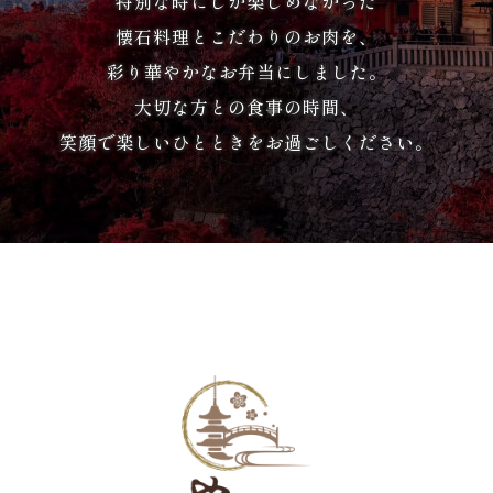
特別な時にしか楽しめなかった
懐石料理とこだわりのお肉を、
祝
彩り華やかなお弁当にしました。
い・
大切な方との食事の時間、
顔
笑顔で楽しいひとときをお過ごしください。
合
わ
せ
子
ど
も・
学