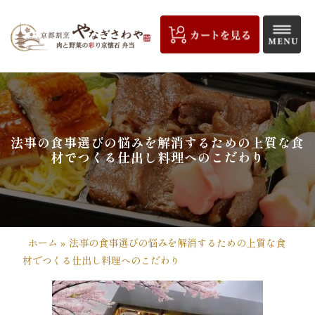
コ
ン
テ
ン
ツ
京
へ
都
ス
キ
割
法事の食事選びの悩みを解消するための上質な食
ッ
材でつくる仕出し料理へのこだわり
プ
烹
や
な
ホーム
»
法事の食事選びの悩みを解消するための上質な食
ぎ
材でつくる仕出し料理へのこだわり
さ