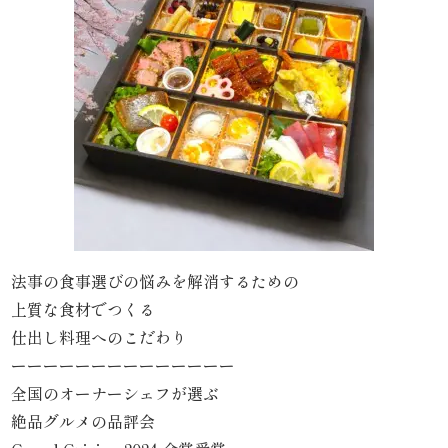
わ
や
HOME
寿
司・
盛
り
法事の食事選びの悩みを解消するための
上質な食材でつくる
合
仕出し料理へのこだわり
わ
ーーーーーーーーーーーーーー
全国のオーナーシェフが選ぶ
せ
絶品グルメの品評会