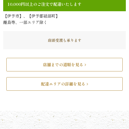
10,000円以上のご注文で配達いたします
リ
【伊予市】、【伊予郡砥部町】
ー
離島等、一部エリア除く
ズ
店頭受渡も承ります
か
ん
店舗までの道順を見る
す
配達エリアの詳細を見る
け
《揚
げ
物・