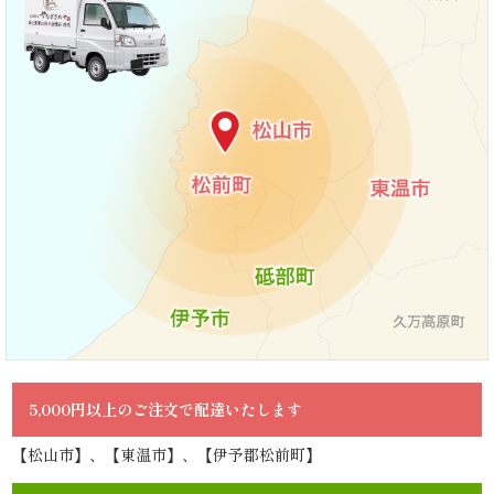
す
み
よ
し
《う
な
ぎ
と
和
5,000円以上のご注文で配達いたします
食》
【松山市】、【東温市】、【伊予郡松前町】
シ