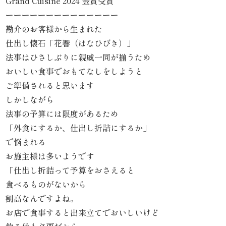
Grand Cuisine 2024 金賞受賞
こ
ーーーーーーーーーーーーーー
だ
勘介のお客様から生まれた
仕出し懐石「花響（はなひびき）」
わ
法事はひさしぶりに親戚一同が揃うため
り
おいしい食事でおもてなしをしようと
ご準備されると思います
お
しかしながら
法事の予算には限度があるため
届
「外食にするか、仕出し折詰にするか」
け
で悩まれる
お施主様は多いようです
ガ
「仕出し折詰って予算をおさえると
イ
食べるものがないから
割高なんですよね。
ド
お店で食事すると出来立てでおいしいけど
商