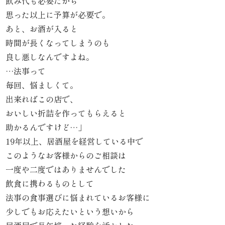
飲み代も必要だから
思った以上に予算が必要で。
品
あと、お酒が入ると
時間が長くなってしまうのも
一
良し悪しなんですよね。
覧
…法事って
毎回、悩ましくて。
お
出来ればこの店で、
客
おいしい折詰を作ってもらえると
助かるんですけど…」
様
19年以上、居酒屋を経営している中で
の
このようなお客様からのご相談は
一度や二度ではありませんでした
声
飲食に携わるものとして
法事の食事選びに悩まれているお客様に
お
少しでもお応えたいという想いから
知