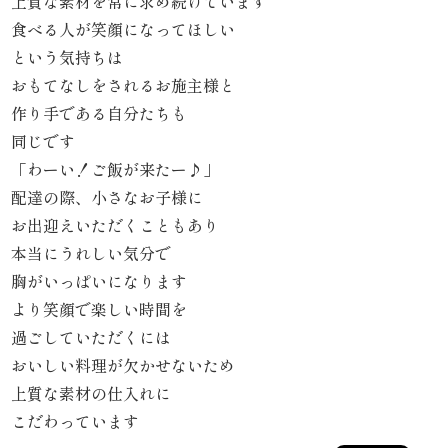
上質な素材を常に求め続けています
《京
食べる人が笑顔になってほしい
という気持ちは
懐
おもてなしをされるお施主様と
石》
作り手である自分たちも
同じです
シ
「わーい！ご飯が来たー♪」
リ
配達の際、小さなお子様に
お出迎えいただくこともあり
ー
本当にうれしい気分で
ズ
胸がいっぱいになります
より笑顔で楽しい時間を
ま
過ごしていただくには
つ
おいしい料理が欠かせないため
上質な素材の仕入れに
り
こだわっています
《肉