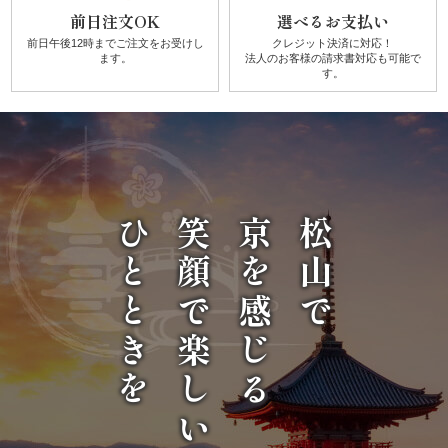
生
前日注文OK
選べるお支払い
前日午後12時までご注文を
お受けし
クレジット決済に対応！
ます。
法人のお客様の請求書対応も可能で
パ
す。
ー
テ
ィ
ひとときを
笑顔で楽しい
京を感じる
松山で
ー・
イ
ベ
ン
ト