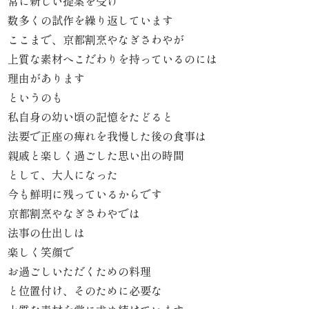
常に新しい提案を受け
数多くの試作を繰り返しています
リ
ここまで、京都割烹やなぎさわやが
ー
上質な素材へこだわりを持っているのには
理由があります
ズ
というのも
で
私自身の幼い頃の記憶をたどると
法要で正座の痺れを我慢した後の食事は
選
親戚と楽しく過ごした思い出の時間
ぶ
として、大人になった
今も鮮明に残っているからです
た
京都割烹やなぎさわやでは
法事の仕出しは
け
楽しく笑顔で
ひ
お過ごしいただくための料理
と位置付け、そのために必要な
さ