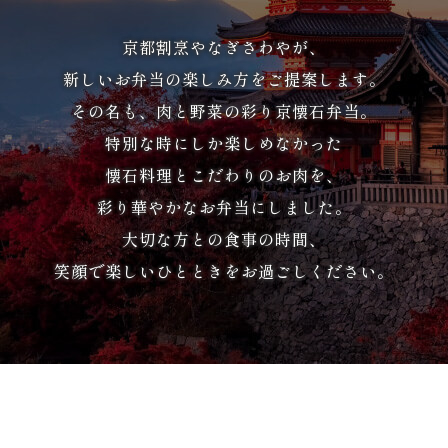
種
京都割烹やなぎさわやが、
類
新しいお弁当の楽しみ方をご提案します。
で
その名も、肉と野菜の彩り京懐石弁当。
選
特別な時にしか楽しめなかった
懐石料理とこだわりのお肉を、
ぶ
彩り華やかなお弁当にしました。
寿
大切な方との食事の時間、
笑顔で楽しいひとときをお過ごしください。
司・
盛
り
合
わ