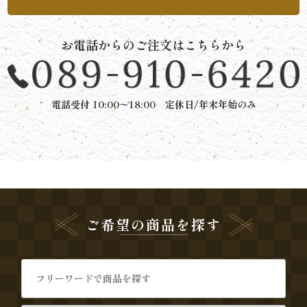
か
ら
お電話からのご注文はこちらから
選
ぶ
電話受付 10:00〜18:00 定休日/年末年始のみ
家
族
の
集
ご希望の商品を探す
ま
り
会