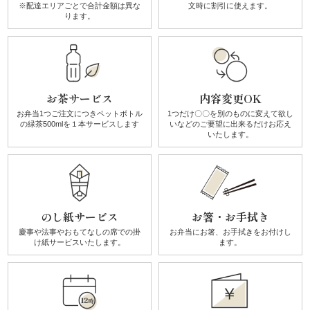
※配達エリアごとで
合計金額は異な
文時に割引に使えます。
ります。
祝
い・
顔
お茶サービス
内容変更OK
合
お弁当1つご注文につき
ペットボトル
1つだけ〇〇を別のものに
変えて欲し
の
緑茶500mlを１本サービスします
いなどのご要望に
出来るだけお応え
いたします。
わ
せ
子
のし紙サービス
お箸・お手拭き
ど
慶事や法事やおもてなしの席での
掛
お弁当にお箸、お手拭きを
お付けし
け紙サービスいたします。
ます。
も・
学