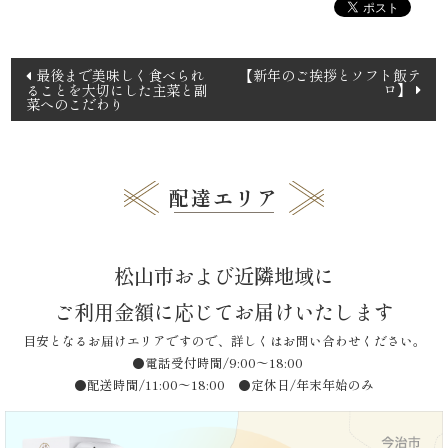
と
投
最後まで美味しく食べられ
【新年のご挨拶とソフト飯テ
ボ
ロ】
ることを大切にした主菜と副
稿
菜へのこだわり
ナ
リ
ビ
ュ
ゲ
配達エリア
ー
ー
シ
ム》
ョ
松山市および近隣地域に
ン
シ
ご利用金額に応じてお届けいたします
リ
目安となるお届けエリアですので、詳しくはお問い合わせください。
●電話受付時間/9:00〜18:00
ー
●配送時間/11:00〜18:00 ●定休日/年末年始のみ
ズ