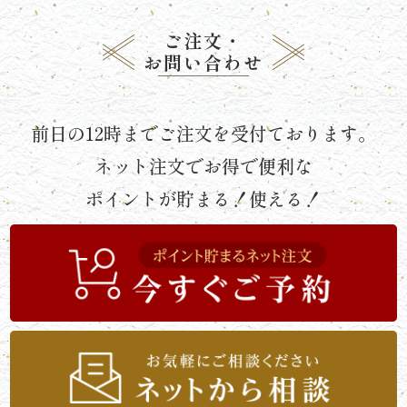
唐
ご注文・
揚
お問い合わせ
げ》
前日の12時までご注文を受付ております。
シ
ネット注文でお得で便利な
リ
ポイントが貯まる！使える！
ー
ズ
シ
ー
ン