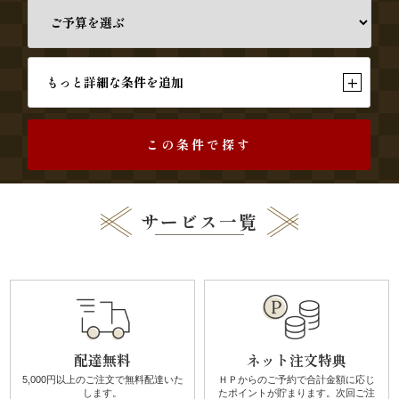
議・
研
+
もっと詳細な条件を追加
修
この条件で探す
法
事・
サービス一覧
四
十
九
日
配達無料
ネット注文特典
5,000円以上のご注文で無料配達
いた
ＨＰからのご予約で合計金額に
応じ
お
します。
たポイントが貯まります。
次回ご注