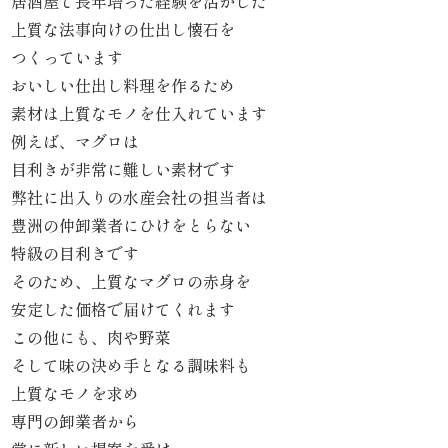
居酒屋で長年培った経験を活かした
上質な法事向けの仕出し懐石を
ら
つくっています
せ
おいしい仕出し料理を作るため
素材は上質なモノを仕入れています
ス
例えば、マグロは
目利きが非常に難しい素材です
タ
弊社に出入りの水産会社の担当者は
ッ
豊洲の仲卸業者にひけをとらない
特級の目利きです
フ
そのため、上質なマグロの赤身を
ブ
安定した価格で届けてくれます
この他にも、肉や野菜
ロ
そして味の決め手となる調味料も
グ
上質なモノを求め
専門の卸業者から
シ