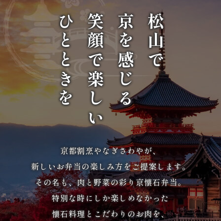
か
ひとときを
笑顔で楽しい
京を感じる
松山で
ら
選
ぶ
家
族
の
京都割烹やなぎさわやが、
集
新しいお弁当の楽しみ方をご提案します。
ま
その名も、肉と野菜の彩り京懐石弁当。
り
特別な時にしか楽しめなかった
懐石料理とこだわりのお肉を、
会