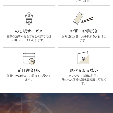
いたします。
唐
揚
げ》
のし紙サービス
お箸・お手拭き
シ
慶事や法事やおもてなしの席での
掛
お弁当にお箸、お手拭きを
お付けし
け紙サービスいたします。
ます。
リ
ー
ズ
前日注文OK
選べるお支払い
前日午後12時までご注文を
お受けし
クレジット決済に対応！
ます。
法人のお客様の請求書対応も可能で
シ
す。
ー
ン