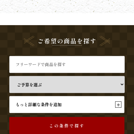
す
み
よ
ご希望の商品を探す
し
《う
な
ぎ
と
+
もっと詳細な条件を追加
和
食》
この条件で探す
シ