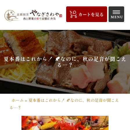
コ
ン
テ
ン
ツ
京
へ
都
ス
キ
割
夏本番はこれから！ 🍂なのに、秋の足音が聞こえ
ッ
る…？
プ
烹
や
な
ホーム
»
夏本番はこれから！ 🍂なのに、秋の足音が聞こえ
ぎ
る…？
さ