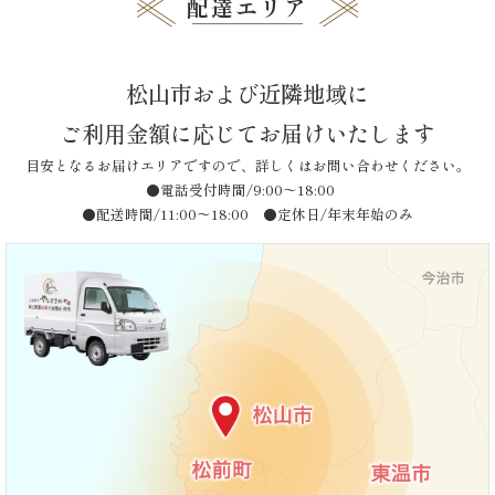
ゲ
配達エリア
ー
ら
シ
せ
松山市および近隣地域に
ョ
ン
ご利用金額に応じてお届けいたします
ス
目安となるお届けエリアですので、詳しくはお問い合わせください。
タ
●電話受付時間/9:00〜18:00
●配送時間/11:00〜18:00 ●定休日/年末年始のみ
ッ
フ
ブ
ロ
グ
シ