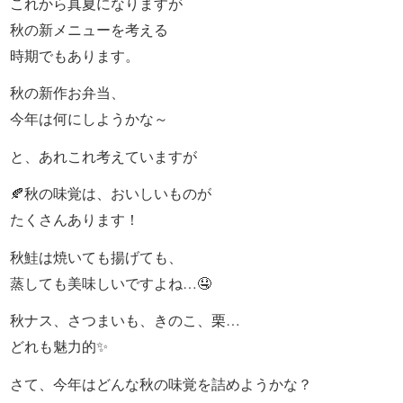
これから真夏になりますが
こ
秋の新メニューを考える
だ
時期でもあります。
わ
秋の新作お弁当、
り
今年は何にしようかな～
と、あれこれ考えていますが
お
🍂秋の味覚は、おいしいものが
届
たくさんあります！
け
秋鮭は焼いても揚げても、
ガ
蒸しても美味しいですよね…🤤
イ
秋ナス、さつまいも、きのこ、栗…
どれも魅力的✨
ド
さて、今年はどんな秋の味覚を詰めようかな？
商