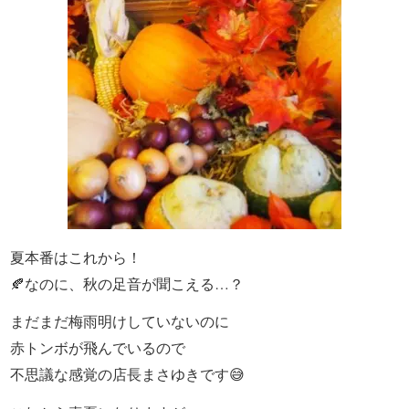
わ
や
HOME
寿
司・
盛
り
夏本番はこれから！
🍂なのに、秋の足音が聞こえる…？
合
まだまだ梅雨明けしていないのに
わ
赤トンボが飛んでいるので
せ
不思議な感覚の店長まさゆきです😅