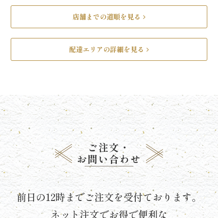
《京
店舗までの道順を見る
懐
石》
配達エリアの詳細を見る
シ
リ
ー
ズ
ご注文・
ま
お問い合わせ
つ
前日の12時までご注文を受付ております。
り
ネット注文でお得で便利な
《肉