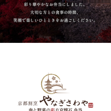
彩り華やかなお弁当にしました。
議・
大切な方との食事の時間、
笑顔で楽しいひとときをお過ごしください。
研
修
法
事・
四
十
九
日
お