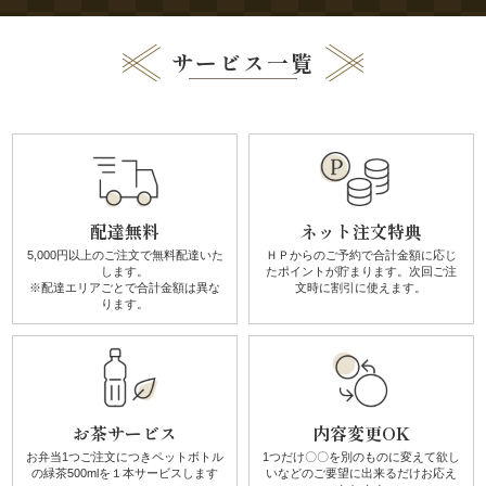
リ
サービス一覧
ー
ズ
か
配達無料
ネット注文特典
ん
5,000円以上のご注文で無料配達
いた
ＨＰからのご予約で合計金額に
応じ
します。
たポイントが貯まります。
次回ご注
す
※配達エリアごとで
合計金額は異な
文時に割引に使えます。
ります。
け
《揚
げ
お茶サービス
内容変更OK
物・
お弁当1つご注文につき
ペットボトル
1つだけ〇〇を別のものに
変えて欲し
の
緑茶500mlを１本サービスします
いなどのご要望に
出来るだけお応え