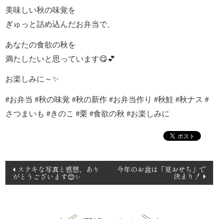
美味しい秋の味覚を
品
ぎゅっと詰め込んだお弁当で、
一
あなたの食欲の秋を
満たしたいと思っています😋💕
覧
お楽しみに～✨
お
#お弁当 #秋の味覚 #秋の新作 #お弁当作り #秋鮭 #秋ナス #
客
さつまいも #きのこ #栗 #食欲の秋 #お楽しみに
様
の
投
声
ステキな写真と感想、あり
今年のお盆は「夏おせち」で
決まり！
がとうございます😊✨
稿
ナ
お
ビ
知