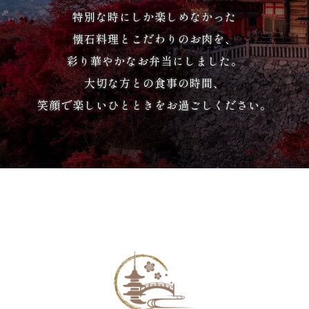
か
特別な時にしか楽しめなかった
ら
懐石料理とこだわりのお肉を、
彩り華やかなお弁当にしました。
選
大切な方との食事の時間、
ぶ
笑顔で楽しいひとときをお過ごしください。
家
族
の
集
ま
り
会