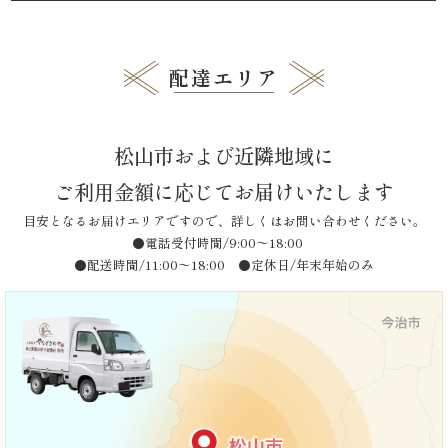
ナ
ビ
品
ゲ
配達エリア
一
ー
シ
覧
ョ
松山市および近隣地域に
ン
お
ご利用金額に応じてお届けいたします
客
目安となるお届けエリアですので、詳しくはお問い合わせください。
●電話受付時間/9:00〜18:00
様
●配送時間/11:00〜18:00 ●定休日/年末年始のみ
の
声
お
知