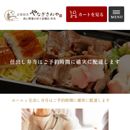
コ
ン
テ
ン
ツ
京
へ
都
ス
キ
割
仕出し弁当はご予約時間に確実に配達します
ッ
プ
烹
や
な
ホーム
»
仕出し弁当はご予約時間に確実に配達します
ぎ
さ