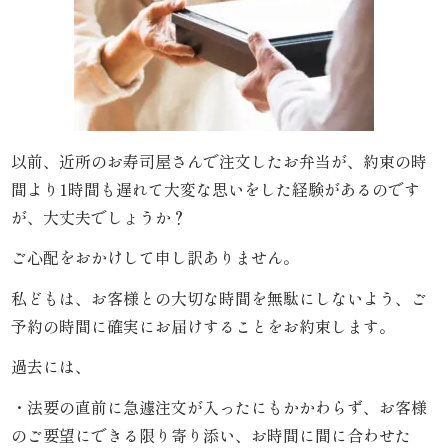
わ
や
HOME
寿
以前、近所のお寿司屋さんで注文したお弁当が、約束の時
間より1時間も遅れて大変な思いをした経験があるのです
司・
が、大丈夫でしょうか？
盛
ご心配をおかけして申し訳ありません。
り
私どもは、お客様との大切な時間を無駄にしないよう、ご
合
予約の時間に確実にお届けすることをお約束します。
わ
過去には、
せ
・法要の直前に急遽注文が入ったにもかかわらず、お客様
のご要望にできる限り寄り添い、お時間に間に合わせた