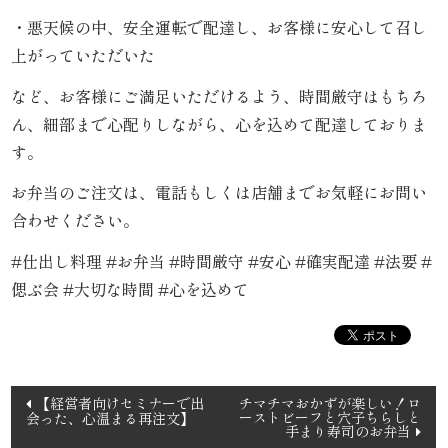
こ
・悪天候の中、安全運転で配達し、お客様に安心して召し
だ
上がっていただいた
わ
など、お客様にご満足いただけるよう、時間厳守はもちろ
ん、細部まで心配りしながら、心を込めて配達しておりま
り
す。
お
お弁当のご注文は、電話もしくは店舗までお気軽にお問い
合わせください。
届
#仕出し料理 #お弁当 #時間厳守 #安心 #確実配達 #法要 #
け
偲ぶ会 #大切な時間 #心を込めて
ガ
イ
投
ド
【経営者向けセミナーで出
チマチマおかずが楽しい！ロ
ーストビーフと穴子ちらしと
会った、心温まる再注文】
稿
手まり寿司のお弁当
商