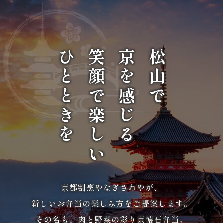
唐
揚
げ》
ひとときを
笑顔で楽しい
京を感じる
松山で
シ
リ
ー
ズ
シ
ー
京都割烹やなぎさわやが、
新しいお弁当の楽しみ方をご提案します。
ン
その名も、肉と野菜の彩り京懐石弁当。