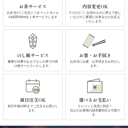
お茶サービス
内容変更OK
リ
お弁当1つご注文につき
ペットボトル
1つだけ〇〇を別のものに
変えて欲し
の
緑茶500mlを１本サービスします
いなどのご要望に
出来るだけお応え
ー
いたします。
ズ
か
のし紙サービス
お箸・お手拭き
ん
慶事や法事やおもてなしの席での
掛
お弁当にお箸、お手拭きを
お付けし
け紙サービスいたします。
ます。
す
け
《揚
前日注文OK
選べるお支払い
前日午後12時までご注文を
お受けし
クレジット決済に対応！
げ
ます。
法人のお客様の請求書対応も可能で
す。
物・