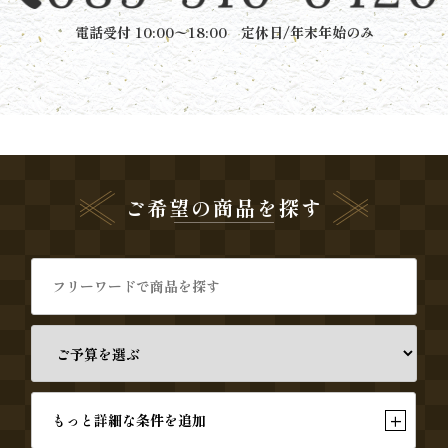
電話受付 10:00〜18:00 定休日/年末年始のみ
と
ボ
リ
ュ
ご希望の商品を探す
ー
ム》
シ
リ
ー
ズ
+
もっと詳細な条件を追加