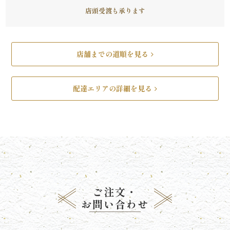
店頭受渡も承ります
リ
ー
店舗までの道順を見る
ズ
で
配達エリアの詳細を見る
選
ぶ
た
け
ご注文・
ひ
お問い合わせ
さ