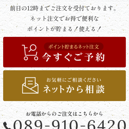
《京
前日の12時までご注文を受付ております。
懐
ネット注文でお得で便利な
ポイントが貯まる！使える！
石》
シ
リ
ー
ズ
ま
つ
お電話からのご注文はこちらから
り
《肉