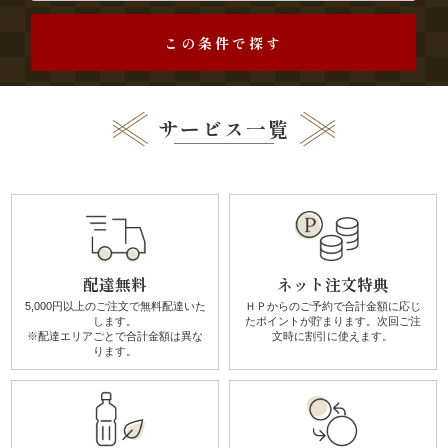
す
この条件で探す
み
よ
サービス一覧
し
《う
な
ぎ
配達無料
ネット注文特典
5,000円以上のご注文で無料配達
いた
ＨＰからのご予約で合計金額に
応じ
と
します。
たポイントが貯まります。
次回ご注
※配達エリアごとで
合計金額は異な
文時に割引に使えます。
ります。
和
食》
シ