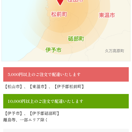
ら
せ
ス
タ
ッ
5,000円以上のご注文で配達いたします
フ
【松山市】、【東温市】、【伊予郡松前町】
ブ
ロ
10,000円以上のご注文で配達いたします
グ
【伊予市】、【伊予郡砥部町】
離島等、一部エリア除く
シ