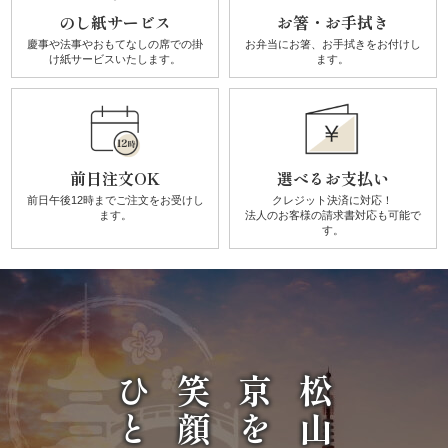
唐
のし紙サービス
お箸・お手拭き
慶事や法事やおもてなしの席での
掛
お弁当にお箸、お手拭きを
お付けし
揚
け紙サービスいたします。
ます。
げ》
シ
前日注文OK
選べるお支払い
リ
前日午後12時までご注文を
お受けし
クレジット決済に対応！
ます。
法人のお客様の請求書対応も可能で
ー
す。
ズ
シ
ー
松山で
ン