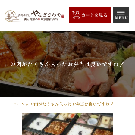
コ
ン
テ
ン
ツ
京
へ
都
ス
キ
割
お肉がたくさん入ったお弁当は良いですね！
ッ
プ
烹
や
な
ホーム
»
お肉がたくさん入ったお弁当は良いですね！
ぎ
さ