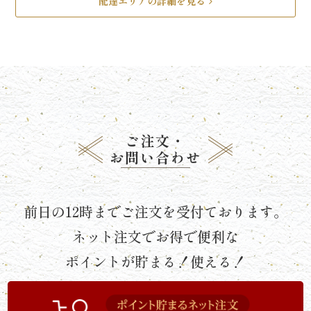
配達エリアの詳細を見る
《京
懐
石》
シ
リ
ご注文・
お問い合わせ
ー
ズ
前日の12時までご注文を受付ております。
ま
ネット注文でお得で便利な
つ
ポイントが貯まる！使える！
り
《肉