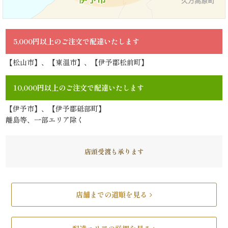
リ
ー
5,000円以上のご注文で配達いたします
ズ
【松山市】、【東温市】、【伊予郡松前町】
で
10,000円以上のご注文で配達いたします
選
【伊予市】、【伊予郡砥部町】
離島等、一部エリア除く
ぶ
た
店頭受渡も承ります
け
ひ
店舗までの道順を見る
さ