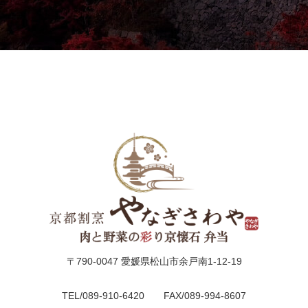
議・
研
修
法
事・
四
十
九
〒790-0047 愛媛県松山市余戸南1-12-19
日
TEL/089-910-6420 FAX/089-994-8607
お