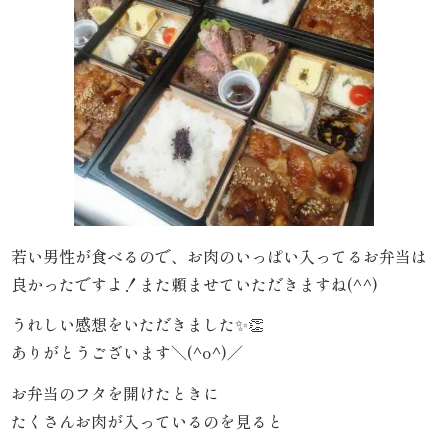
わ
や
HOME
寿
司・
盛
若い男性が食べるので、お肉のいっぱい入ってるお弁当は
り
良かったですよ！また頼ませていただきますね(^^)
合
うれしい感想をいただきました✨👏
ありがとうございます＼(^o^)／
わ
お弁当のフタを開けたときに
せ
たくさんお肉が入っているのを見ると