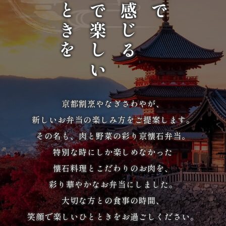
ひとときを
笑顔で楽しい
京を感じる
か
ら
選
ぶ
家
京都割烹やなぎさわやが、
族
新しいお弁当の楽しみ方をご提案します。
の
その名も、肉と野菜の彩り京懐石弁当。
特別な時にしか楽しめなかった
集
懐石料理とこだわりのお肉を、
ま
彩り華やかなお弁当にしました。
り
大切な方との食事の時間、
笑顔で楽しいひとときをお過ごしください。
会