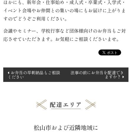
ほかにも、新年会・仕事始め・成人式・卒業式・入学式・
イベント会場やお仲間との集いの場にもお届けに上がりま
品
すのでどうぞご利用ください。
一
会議やセミナー、学校行事など団体様向けのお弁当もご対
覧
応させていただきます。お気軽にご相談くださいませ。
お
客
投
お弁当の早朝納品もご相談
法事の前にお弁当を配達でき
ますか？
ください
様
稿
ナ
の
ビ
声
ゲ
配達エリア
ー
お
シ
松山市および近隣地域に
ョ
知