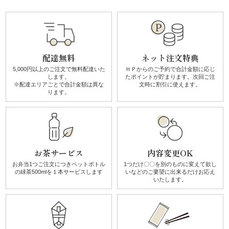
リ
ー
配達無料
ネット注文特典
ズ
5,000円以上のご注文で無料配達
いた
ＨＰからのご予約で合計金額に
応じ
します。
たポイントが貯まります。
次回ご注
※配達エリアごとで
合計金額は異な
文時に割引に使えます。
か
ります。
ん
す
お茶サービス
内容変更OK
け
お弁当1つご注文につき
ペットボトル
1つだけ〇〇を別のものに
変えて欲し
《揚
の
緑茶500mlを１本サービスします
いなどのご要望に
出来るだけお応え
いたします。
げ
物・