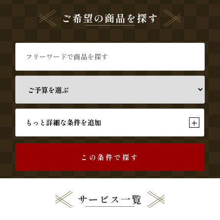
す
ご希望の商品を探す
み
よ
し
《う
な
+
もっと詳細な条件を追加
ぎ
と
この条件で探す
和
食》
サービス一覧
シ