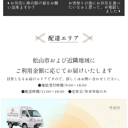
投
お弁当に寿の掛け紙をお願
お宮参りの後にお弁当を食べ
たいなぁと思って、お電話し
い出来ますか？
稿
ました
品
ナ
ビ
一
ゲ
覧
配達エリア
ー
シ
お
ョ
松山市および近隣地域に
客
ン
ご利用金額に応じてお届けいたします
様
目安となるお届けエリアですので、詳しくはお問い合わせください。
●電話受付時間/9:00〜18:00
の
●配送時間/11:00〜18:00 ●定休日/年末年始のみ
声
お
知