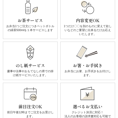
リ
お茶サービス
内容変更OK
ー
お弁当1つご注文につき
ペットボトル
1つだけ〇〇を別のものに
変えて欲し
の
緑茶500mlを１本サービスします
いなどのご要望に
出来るだけお応え
ズ
いたします。
か
ん
のし紙サービス
お箸・お手拭き
す
慶事や法事やおもてなしの席での
掛
お弁当にお箸、お手拭きを
お付けし
け紙サービスいたします。
ます。
け
《揚
げ
前日注文OK
選べるお支払い
物・
前日午後12時までご注文を
お受けし
クレジット決済に対応！
ます。
法人のお客様の請求書対応も可能で