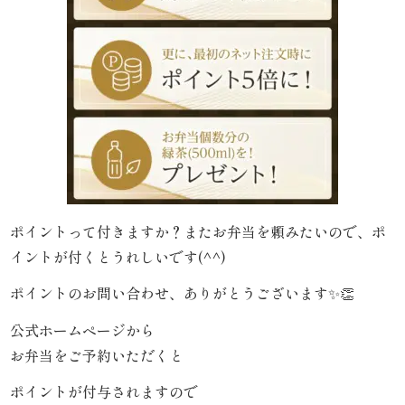
わ
や
HOME
寿
司・
盛
ポイントって付きますか？またお弁当を頼みたいので、ポ
り
イントが付くとうれしいです(^^)
合
ポイントのお問い合わせ、ありがとうございます✨👏
わ
公式ホームページから
お弁当をご予約いただくと
せ
ポイントが付与されますので