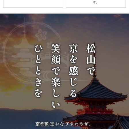
す。
唐
揚
げ》
シ
ひとときを
笑顔で楽しい
京を感じる
松山で
リ
ー
ズ
シ
ー
ン
京都割烹やなぎさわやが、