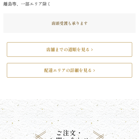
離島等、一部エリア除く
リ
ー
店頭受渡も承ります
ズ
で
店舗までの道順を見る
選
配達エリアの詳細を見る
ぶ
た
け
ひ
さ
ご注文・