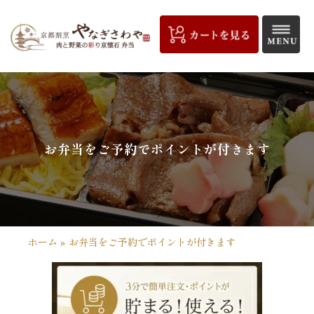
コ
ン
テ
ン
ツ
京
へ
都
ス
キ
割
お弁当をご予約でポイントが付きます
ッ
プ
烹
や
な
ホーム
»
お弁当をご予約でポイントが付きます
ぎ
さ