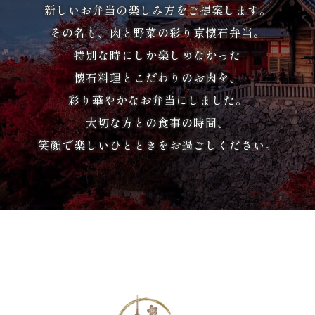
か
新しいお弁当の楽しみ方をご提案します。
ら
その名も、肉と野菜の彩り京懐石弁当。
特別な時にしか楽しめなかった
選
懐石料理とこだわりのお肉を、
ぶ
彩り華やかなお弁当にしました。
大切な方との食事の時間、
家
笑顔で楽しいひとときをお過ごしください。
族
の
集
ま
り
会