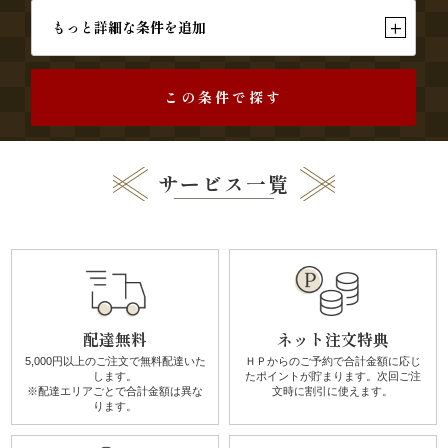
す
+
もっと詳細な条件を追加
み
この条件で探す
よ
し
サービス一覧
《う
な
ぎ
と
配達無料
ネット注文特典
和
5,000円以上のご注文で無料配達
いた
ＨＰからのご予約で合計金額に
応じ
します。
たポイントが貯まります。
次回ご注
※配達エリアごとで
合計金額は異な
文時に割引に使えます。
食》
ります。
シ