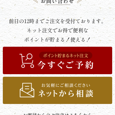
お問い合わせ
《京
懐
前日の12時までご注文を受付ております。
石》
ネット注文でお得で便利な
シ
ポイントが貯まる！使える！
リ
ー
ズ
ま
つ
り
《肉