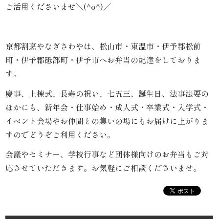
こ
ご活用くださいませ＼(^o^)／
だ
わ
京都割烹やなぎさわやは、松山市・東温市・伊予郡松前
町・伊予郡砥部町・伊予市へお弁当の配達をしておりま
り
す。
お
慶事、上棟式、長寿の祝い、七五三、誕生日、法事法要の
ほかにも、新年会・仕事始め・成人式・卒業式・入学式・
届
イベント会場やお仲間との集いの場にもお届けに上がりま
け
すのでどうぞご利用ください。
ガ
会議やセミナー、学校行事など団体様向けのお弁当もご対
応させていただきます。お気軽にご相談くださいませ。
イ
ド
商