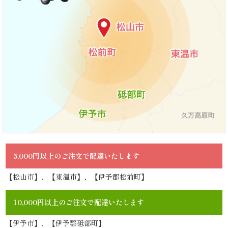
ら
せ
ス
タ
ッ
フ
ブ
5,000円以上のご注文で配達いたします
ロ
【松山市】、【東温市】、【伊予郡松前町】
グ
10,000円以上のご注文で配達いたします
シ
【伊予市】、【伊予郡砥部町】