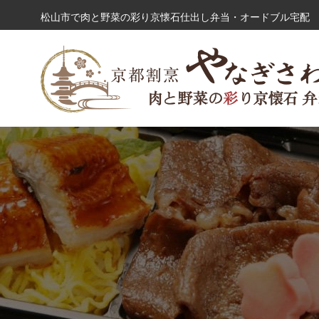
コ
松山市で肉と野菜の彩り京懐石仕出し弁当・オードブル宅配 
ン
テ
ン
シーンから選ぶ
ツ
へ
ス
キ
ッ
プ