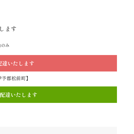
します
始のみ
で配達いたします
伊予郡松前町】
文で配達いたします
】