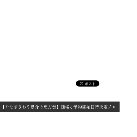
【やなぎさわや勘介の恵方巻】価格と予約開始日時決定！