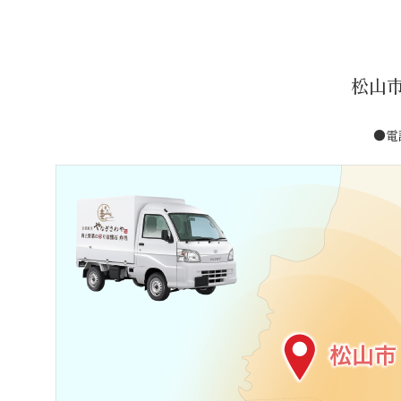
ゲ
ー
シ
ョ
松山
ン
●電