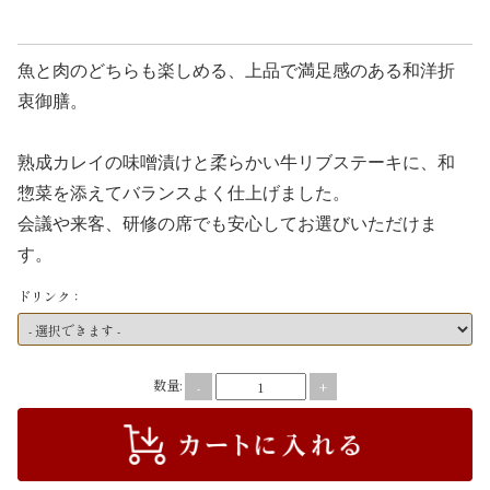
こ
1,944
円(税込)
だ
魚と肉のどちらも楽しめる、上品で満足感のある和洋折
わ
衷御膳。
り
熟成カレイの味噌漬けと柔らかい牛リブステーキに、和
惣菜を添えてバランスよく仕上げました。
お
会議や来客、研修の席でも安心してお選びいただけま
届
す。
け
ドリンク：
ガ
イ
数量:
-
+
ド
商