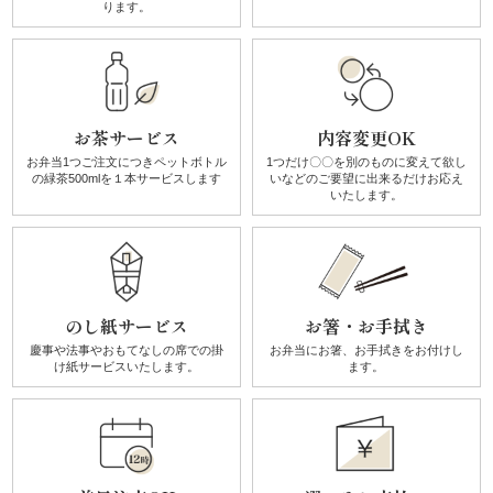
ります。
議・
研
修
お茶サービス
内容変更OK
お弁当1つご注文につき
ペットボトル
1つだけ〇〇を別のものに
変えて欲し
の
緑茶500mlを１本サービスします
いなどのご要望に
出来るだけお応え
法
いたします。
事・
四
のし紙サービス
お箸・お手拭き
十
慶事や法事やおもてなしの席での
掛
お弁当にお箸、お手拭きを
お付けし
け紙サービスいたします。
ます。
九
日
お