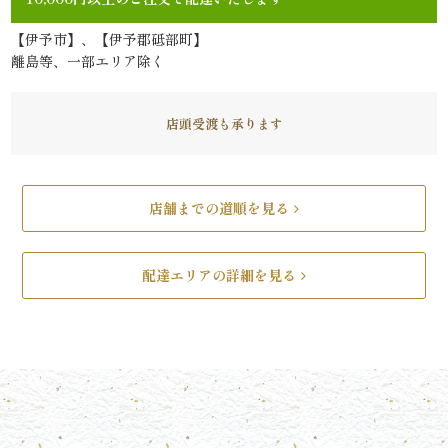
す
【伊予市】、【伊予郡砥部町】
離島等、一部エリア除く
み
よ
店頭受渡も承ります
し
《う
店舗までの道順を見る
な
ぎ
配達エリアの詳細を見る
と
和
食》
シ