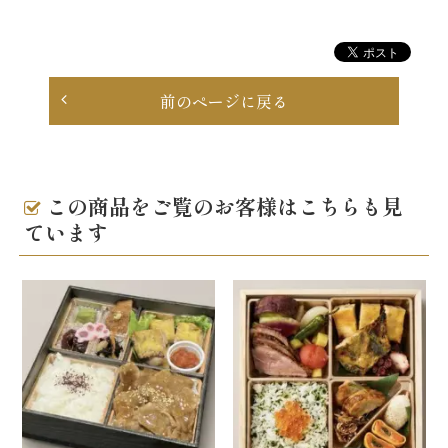
品
一
前のページに戻る
覧
お
この商品をご覧のお客様はこちらも見
客
ています
様
の
声
お
知