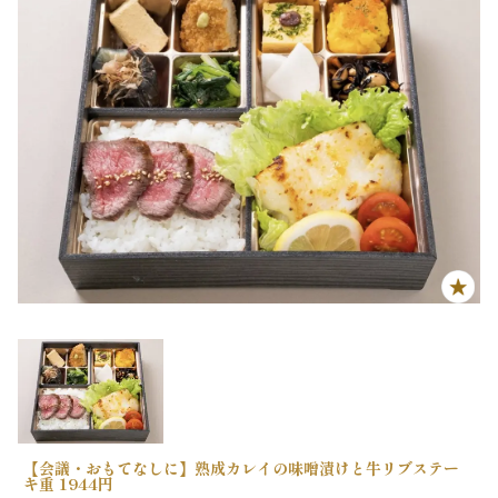
わ
や
HOME
寿
司・
盛
り
合
わ
せ
【会議・おもてなしに】熟成カレイの味噌漬けと牛リブステー
キ重 1944円