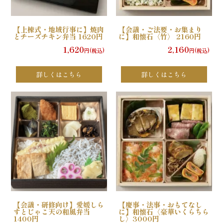
ら
【上棟式・地域行事に】焼肉
【会議・ご法要・お集まり
とチーズチキン弁当 1620円
に】和懐石〈竹〉 2160円
せ
1,620
2,160
円(税込)
円(税込)
ス
詳しくはこちら
詳しくはこちら
タ
ッ
フ
ブ
ロ
グ
【会議・研修向け】愛媛しら
【慶事・法事・おもてなし
すとじゃこ天の和風弁当
に】和懐石〈豪華いくらちら
シ
1400円
し〉3000円