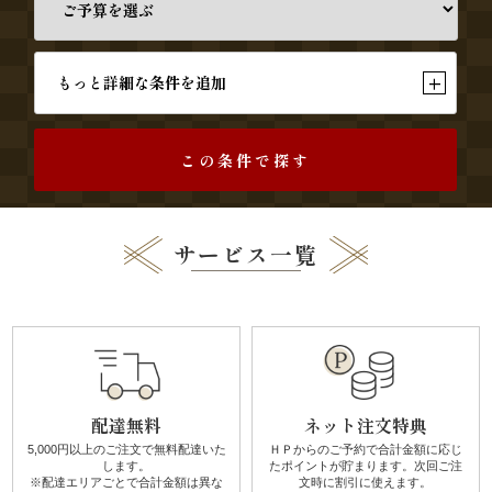
か
ら
+
もっと詳細な条件を追加
選
ぶ
この条件で探す
家
族
サービス一覧
の
集
ま
配達無料
ネット注文特典
り
5,000円以上のご注文で無料配達
いた
ＨＰからのご予約で合計金額に
応じ
します。
たポイントが貯まります。
次回ご注
※配達エリアごとで
合計金額は異な
文時に割引に使えます。
会