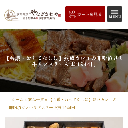
コ
ン
テ
ン
ツ
京
へ
都
ス
キ
割
【会議・おもてなしに】熟成カレイの味噌漬けと
ッ
牛リブステーキ重 1944円
プ
烹
や
な
ホーム
»
商品一覧
»
【会議・おもてなしに】熟成カレイの
ぎ
味噌漬けと牛リブステーキ重 1944円
さ