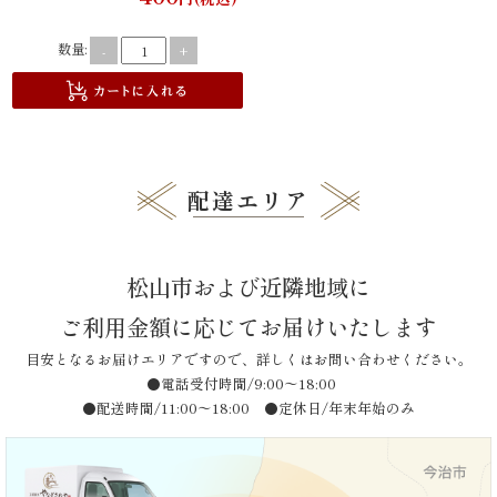
《京
数量:
-
+
懐
石》
シ
配達エリア
リ
ー
松山市および近隣地域に
ズ
ご利用金額に応じてお届けいたします
ま
目安となるお届けエリアですので、詳しくはお問い合わせください。
●電話受付時間/9:00〜18:00
つ
●配送時間/11:00〜18:00 ●定休日/年末年始のみ
り
《肉