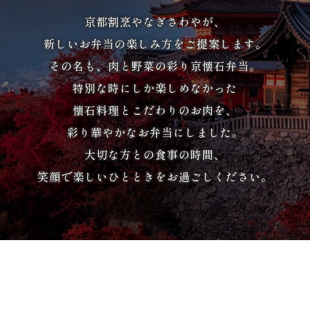
生
京都割烹やなぎさわやが、
新しいお弁当の楽しみ方をご提案します。
パ
その名も、肉と野菜の彩り京懐石弁当。
ー
特別な時にしか楽しめなかった
テ
懐石料理とこだわりのお肉を、
彩り華やかなお弁当にしました。
ィ
大切な方との食事の時間、
ー・
笑顔で楽しいひとときをお過ごしください。
イ
ベ
ン
ト