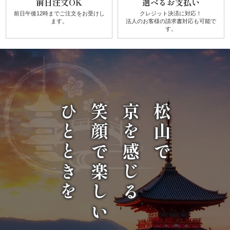
前日注文OK
選べるお支払い
前日午後12時までご注文を
お受けし
クレジット決済に対応！
祝
ます。
法人のお客様の請求書対応も可能で
す。
い・
顔
合
わ
ひとときを
笑顔で楽しい
京を感じる
松山で
せ
子
ど
も・
学