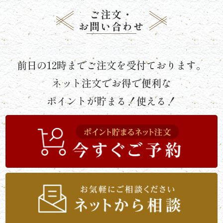
ご注文・
リ
お問い合わせ
ー
ズ
前日の12時までご注文を受付ております。
ネット注文でお得で便利な
か
ポイントが貯まる！使える！
ん
す
け
《揚
げ
物・