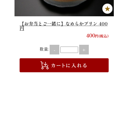
【お弁当とご一緒に】なめらかプリン 400
円
400
円(税込)
数量:
-
+