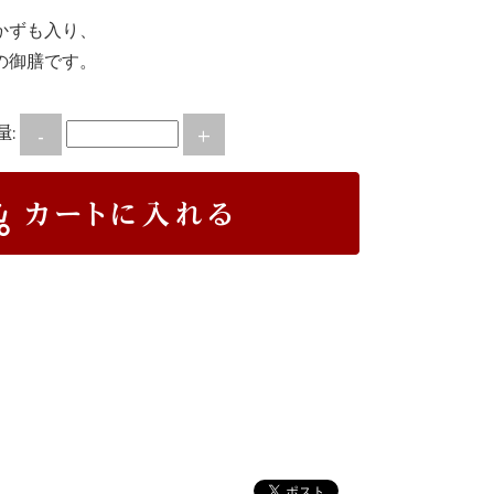
かずも入り、
の御膳です。
量:
-
+