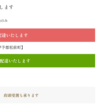
します
始のみ
で配達いたします
伊予郡松前町】
文で配達いたします
】
店頭受渡も承ります