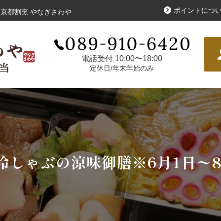
ポイントにつ
京都割烹 やなぎさわや
寿司・盛り合わせ
お
こだわり
電話受付 10:00〜18:00
定休日/年末年始のみ
シリーズで選ぶ
冷しゃぶの涼味御膳※6月1日〜8