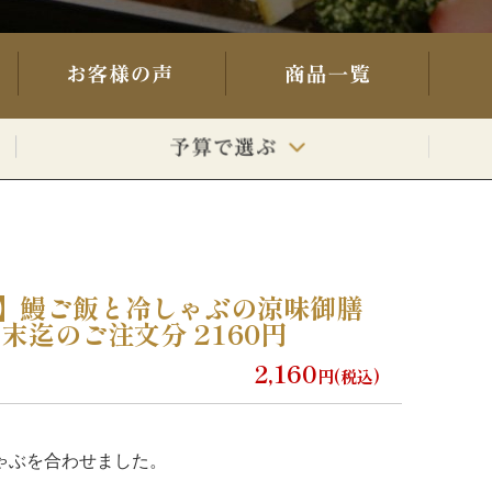
当】鰻ご飯と冷しゃぶの涼味御膳
末迄のご注文分 2160円
2,160
円(税込)
ゃぶを合わせました。