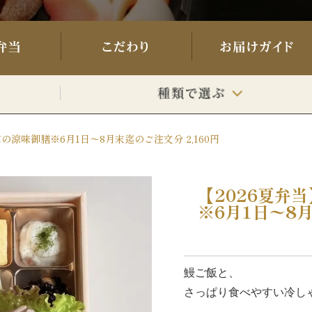
の涼味御膳※6月1日〜8月末迄のご注文分 2,160円
【2026夏弁
※6月1日〜8月
鰻ご飯と、
さっぱり食べやすい冷し