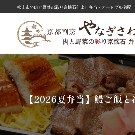
コ
松山市で肉と野菜の彩り京懐石仕出し弁当・オードブル宅配 
ン
テ
ン
シーンから選ぶ
ツ
へ
ス
キ
ッ
プ
【2026夏弁当】鰻ご飯と