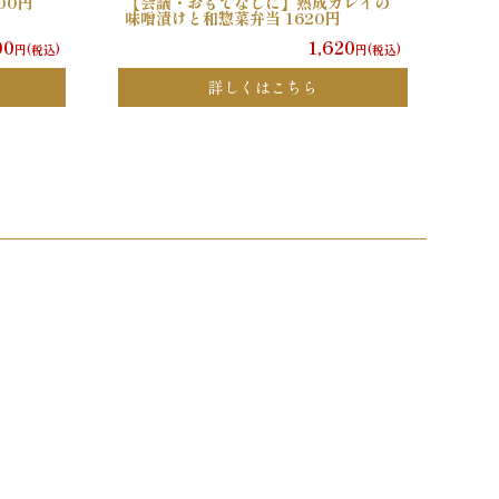
00円
【会議・おもてなしに】熟成カレイの
味噌漬けと和惣菜弁当 1620円
00
1,620
円(税込)
円(税込)
詳しくはこちら