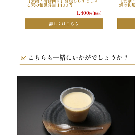
【会議・研修向け】愛媛しらすとじゃ
【会議
こ天の和風弁当 1400円
焼の和風
1,400
円(税込)
詳しくはこちら
こちらも一緒にいかがでしょうか？