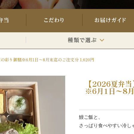
の彩り御膳※6月1日〜8月末迄のご注文分 1,620円
【2026夏弁
※6月1日〜8月
鰻ご飯と、
さっぱり食べやすい冷し