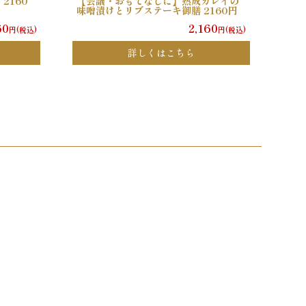
2160
【会議・おもてなしに】熟成カレイの
味噌漬けとリブステーキ御膳 2160円
60
2,160
円(税込)
円(税込)
詳しくはこちら