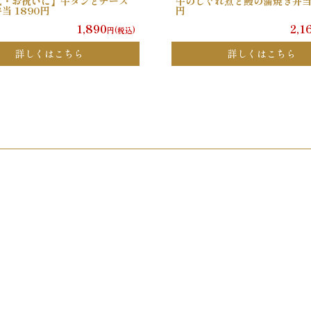
式・お祝いに】牛タンとチーズ
牛のしぐれ煮と鰻の蒲焼き弁当 
当 1890円
円
1,890
2,1
円(税込)
詳しくはこちら
詳しくはこちら