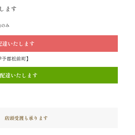
します
始のみ
で配達いたします
伊予郡松前町】
文で配達いたします
】
店頭受渡も承ります