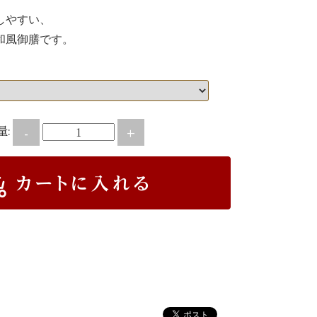
しやすい、
和風御膳です。
量:
-
+