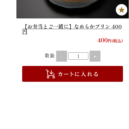
【お弁当とご一緒に】なめらかプリン 400
円
400
円(税込)
数量:
-
+