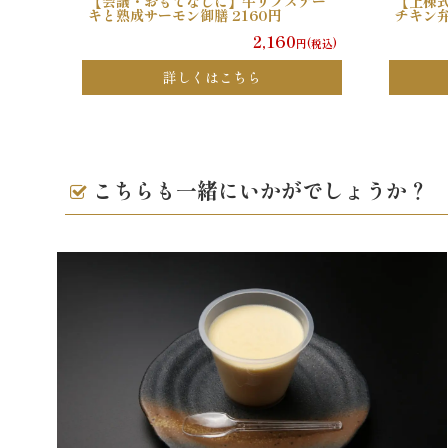
【会議・おもてなしに】牛リブステー
【上棟
キと熟成サーモン御膳 2160円
チキン弁
2,160
円(税込)
詳しくはこちら
こちらも一緒にいかがでしょうか？