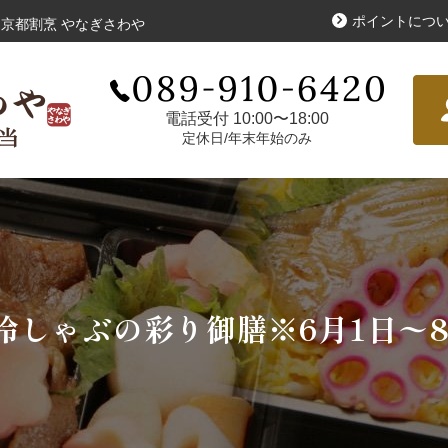
ポイントにつ
京都割烹 やなぎさわや
寿司・盛り合わせ
お
こだわり
電話受付 10:00〜18:00
定休日/年末年始のみ
シリーズで選ぶ
冷しゃぶの彩り御膳※6月1日〜8