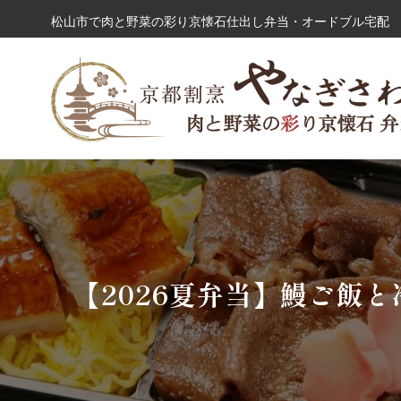
コ
松山市で肉と野菜の彩り京懐石仕出し弁当・オードブル宅配 
ン
テ
ン
シーンから選ぶ
ツ
へ
ス
キ
ッ
プ
【2026夏弁当】鰻ご飯と