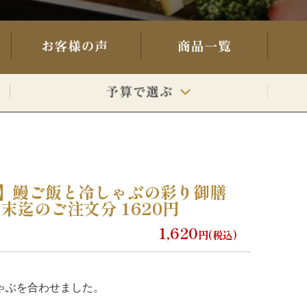
当】鰻ご飯と冷しゃぶの彩り御膳
末迄のご注文分 1620円
1,620
円(税込)
ゃぶを合わせました。