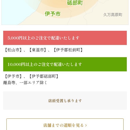
品
一
覧
5,000円以上のご注文で配達いたします
【松山市】、【東温市】、【伊予郡松前町】
お
客
10,000円以上のご注文で配達いたします
【伊予市】、【伊予郡砥部町】
様
離島等、一部エリア除く
の
声
店頭受渡も承ります
お
店舗までの道順を見る
知