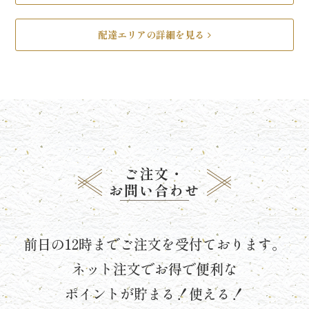
ら
配達エリアの詳細を見る
せ
ス
タ
ッ
ご注文・
フ
お問い合わせ
ブ
ロ
前日の12時までご注文を受付ております。
グ
ネット注文でお得で便利な
ポイントが貯まる！使える！
シ