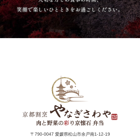
唐
笑顔で楽しいひとときをお過ごしください。
揚
げ》
シ
リ
ー
ズ
シ
ー
ン
〒790-0047 愛媛県松山市余戸南1-12-19