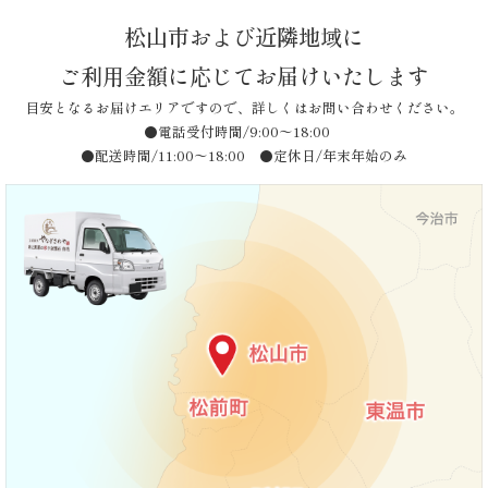
こ
シ
松山市および近隣地域に
ョ
だ
ン
ご利用金額に応じてお届けいたします
わ
目安となるお届けエリアですので、詳しくはお問い合わせください。
●電話受付時間/9:00〜18:00
り
●配送時間/11:00〜18:00 ●定休日/年末年始のみ
お
届
け
ガ
イ
ド
商