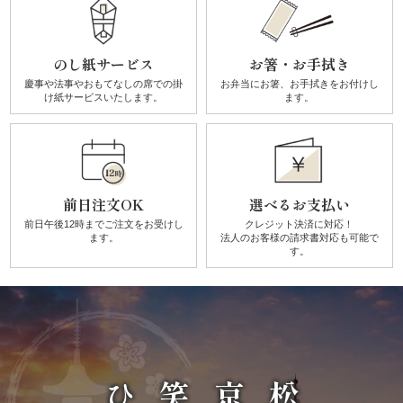
す
み
のし紙サービス
お箸・お手拭き
慶事や法事やおもてなしの席での
掛
お弁当にお箸、お手拭きを
お付けし
よ
け紙サービスいたします。
ます。
し
《う
前日注文OK
選べるお支払い
な
前日午後12時までご注文を
お受けし
クレジット決済に対応！
ます。
法人のお客様の請求書対応も可能で
ぎ
す。
と
和
食》
シ