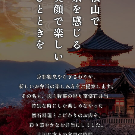
ひとときを
笑顔で楽しい
京を感じる
松山で
リ
ー
ズ
か
ん
京都割烹やなぎさわやが、
す
新しいお弁当の楽しみ方をご提案します。
け
その名も、肉と野菜の彩り京懐石弁当。
《揚
特別な時にしか楽しめなかった
懐石料理とこだわりのお肉を、
げ
彩り華やかなお弁当にしました。
物・
大切な方との食事の時間、