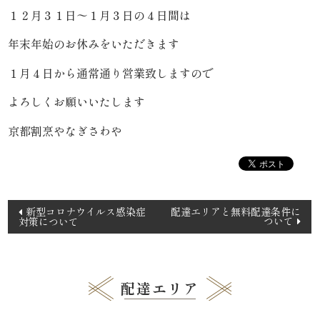
わ
１２月３１日〜１月３日の４日間は
や
年末年始のお休みをいただきます
HOME
１月４日から通常通り営業致しますので
よろしくお願いいたします
寿
京都割烹やなぎさわや
司・
盛
り
投
新型コロナウイルス感染症
配達エリアと無料配達条件に
ついて
対策について
稿
合
ナ
わ
ビ
ゲ
配達エリア
せ
ー