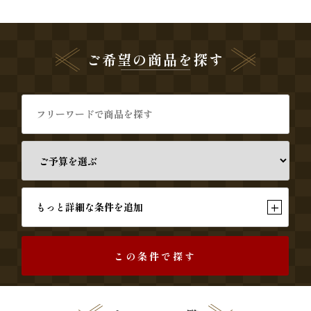
《京
懐
ご希望の商品を探す
石》
シ
リ
ー
ズ
+
もっと詳細な条件を追加
ま
つ
この条件で探す
り
《肉