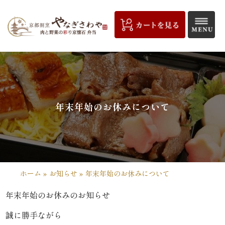
コ
ン
テ
ン
ツ
京
へ
都
ス
キ
割
年末年始のお休みについて
ッ
プ
烹
や
な
ホーム
»
お知らせ
»
年末年始のお休みについて
ぎ
年末年始のお休みのお知らせ
さ
誠に勝手ながら