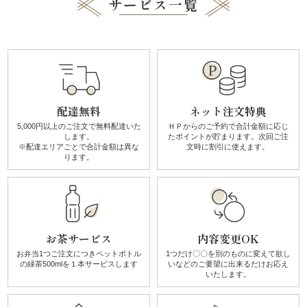
サービス一覧
と
ボ
リ
配達無料
ネット注文特典
ュ
5,000円以上のご注文で無料配達
いた
ＨＰからのご予約で合計金額に
応じ
します。
たポイントが貯まります。
次回ご注
ー
※配達エリアごとで
合計金額は異な
文時に割引に使えます。
ります。
ム》
シ
リ
お茶サービス
内容変更OK
ー
お弁当1つご注文につき
ペットボトル
1つだけ〇〇を別のものに
変えて欲し
の
緑茶500mlを１本サービスします
いなどのご要望に
出来るだけお応え
いたします。
ズ